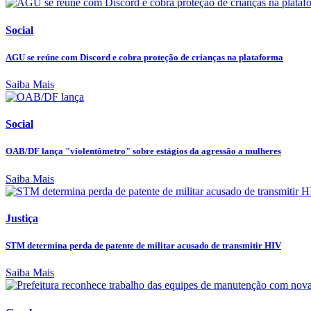
Social
AGU se reúne com Discord e cobra proteção de crianças na plataforma
Saiba Mais
Social
OAB/DF lança "violentômetro" sobre estágios da agressão a mulheres
Saiba Mais
Justiça
STM determina perda de patente de militar acusado de transmitir HIV
Saiba Mais