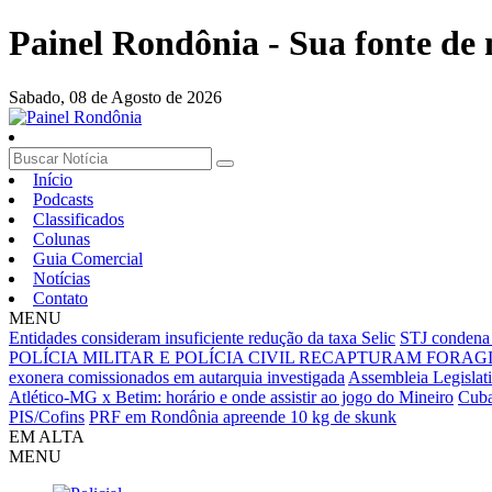
Painel Rondônia - Sua fonte de n
Sabado,
08 de Agosto de 2026
Início
Podcasts
Classificados
Colunas
Guia Comercial
Notícias
Contato
MENU
Entidades consideram insuficiente redução da taxa Selic
STJ condena 
POLÍCIA MILITAR E POLÍCIA CIVIL RECAPTURAM FORAG
exonera comissionados em autarquia investigada
Assembleia Legislat
Atlético-MG x Betim: horário e onde assistir ao jogo do Mineiro
Cuba
PIS/Cofins
PRF em Rondônia apreende 10 kg de skunk
EM ALTA
MENU