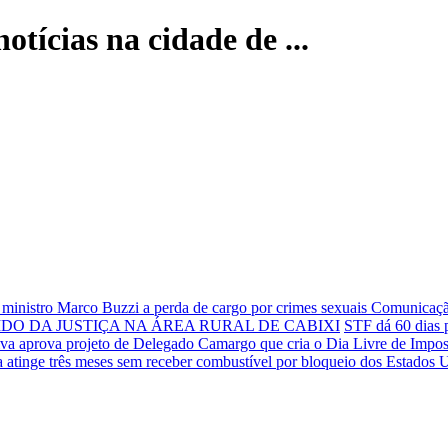
otícias na cidade de ...
ministro Marco Buzzi a perda de cargo por crimes sexuais
Comunicação
IDO DA JUSTIÇA NA ÁREA RURAL DE CABIXI
STF dá 60 dias p
iva aprova projeto de Delegado Camargo que cria o Dia Livre de Impos
 atinge três meses sem receber combustível por bloqueio dos Estados 