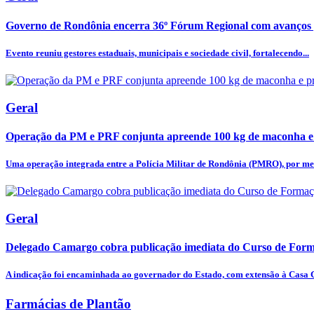
Governo de Rondônia encerra 36º Fórum Regional com avanços p
Evento reuniu gestores estaduais, municipais e sociedade civil, fortalecendo...
Geral
Operação da PM e PRF conjunta apreende 100 kg de maconha e
Uma operação integrada entre a Polícia Militar de Rondônia (PMRO), por mei
Geral
Delegado Camargo cobra publicação imediata do Curso de Forma
A indicação foi encaminhada ao governador do Estado, com extensão à Casa Ci
Farmácias de Plantão