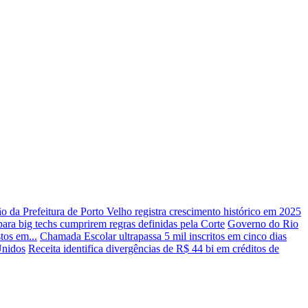
 da Prefeitura de Porto Velho registra crescimento histórico em 2025
ara big techs cumprirem regras definidas pela Corte
Governo do Rio
tos em...
Chamada Escolar ultrapassa 5 mil inscritos em cinco dias
Unidos
Receita identifica divergências de R$ 44 bi em créditos de