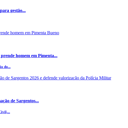
ara gestão...
 prende homem em Pimenta...
o do...
ção de Sargentos...
vil,...