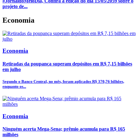
#JornaldoMeioDia, Confira a edição do dia 15/05/2059 sobre o
projeto de...
Economia
Economia
Retiradas da poupança superam depósitos em R$ 7,15 bilhões
em julho
Segundo o Banco Central, no mês, foram aplicados R$ 370,76 bilhões,
enquanto os...
Economia
Ninguém acerta Mega-Sena; prêmio acumula para R$ 165
milhões