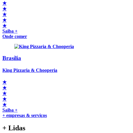
★
★
★
★
★
Saiba +
Onde comer
Brasília
King Pizzaria & Chooperia
★
★
★
★
★
Saiba +
+ empresas & serviços
+
Lidas