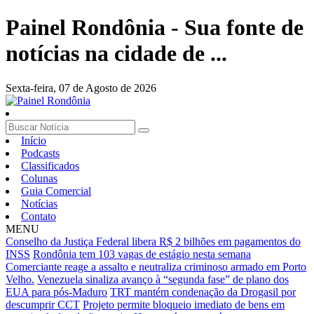
Painel Rondônia - Sua fonte de
notícias na cidade de ...
Sexta-feira,
07 de Agosto de 2026
Início
Podcasts
Classificados
Colunas
Guia Comercial
Notícias
Contato
MENU
Conselho da Justiça Federal libera R$ 2 bilhões em pagamentos do
INSS
Rondônia tem 103 vagas de estágio nesta semana
Comerciante reage a assalto e neutraliza criminoso armado em Porto
Velho.
Venezuela sinaliza avanço à “segunda fase” de plano dos
EUA para pós-Maduro
TRT mantém condenação da Drogasil por
descumprir CCT
Projeto permite bloqueio imediato de bens em