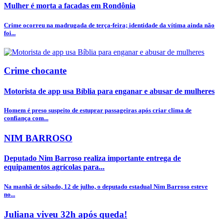
Mulher é morta a facadas em Rondônia
Crime ocorreu na madrugada de terça-feira; identidade da vítima ainda não
foi...
Crime chocante
Motorista de app usa Bíblia para enganar e abusar de mulheres
Homem é preso suspeito de estuprar passageiras após criar clima de
confiança com...
NIM BARROSO
Deputado Nim Barroso realiza importante entrega de
equipamentos agrícolas para...
Na manhã de sábado, 12 de julho, o deputado estadual Nim Barroso esteve
no...
Juliana viveu 32h após queda!