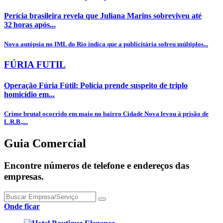
Perícia brasileira revela que Juliana Marins sobreviveu até
32 horas após...
Nova autópsia no IML do Rio indica que a publicitária sofreu múltiplos...
FÚRIA FUTIL
Operação Fúria Fútil: Polícia prende suspeito de triplo
homicídio em...
Crime brutal ocorrido em maio no bairro Cidade Nova levou à prisão de
L.R.B.,...
Guia Comercial
Encontre números de telefone e endereços das
empresas.
Onde ficar