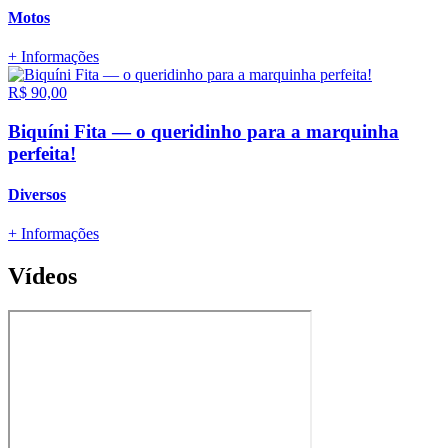
Motos
+ Informações
R$ 90,00
Biquíni Fita — o queridinho para a marquinha
perfeita!
Diversos
+ Informações
Vídeos