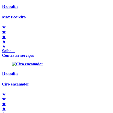
Brasília
Max Pedreiro
★
★
★
★
★
Saiba +
Contratar serviços
Brasília
Ciro encanador
★
★
★
★