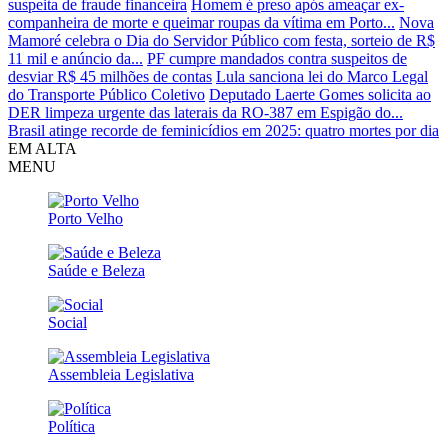
suspeita de fraude financeira
Homem é preso após ameaçar ex-
companheira de morte e queimar roupas da vítima em Porto...
Nova
Mamoré celebra o Dia do Servidor Público com festa, sorteio de R$
11 mil e anúncio da...
PF cumpre mandados contra suspeitos de
desviar R$ 45 milhões de contas
Lula sanciona lei do Marco Legal
do Transporte Público Coletivo
Deputado Laerte Gomes solicita ao
DER limpeza urgente das laterais da RO-387 em Espigão do...
Brasil atinge recorde de feminicídios em 2025: quatro mortes por dia
EM ALTA
MENU
Porto Velho
Saúde e Beleza
Social
Assembleia Legislativa
Política