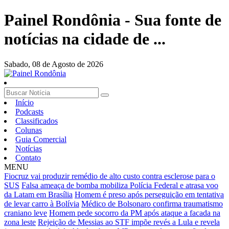
Painel Rondônia - Sua fonte de
notícias na cidade de ...
Sabado,
08 de Agosto de 2026
Início
Podcasts
Classificados
Colunas
Guia Comercial
Notícias
Contato
MENU
Fiocruz vai produzir remédio de alto custo contra esclerose para o
SUS
Falsa ameaça de bomba mobiliza Polícia Federal e atrasa voo
da Latam em Brasília
Homem é preso após perseguição em tentativa
de levar carro à Bolívia
Médico de Bolsonaro confirma traumatismo
craniano leve
Homem pede socorro da PM após ataque a facada na
zona leste
Rejeição de Messias ao STF impõe revés a Lula e revela