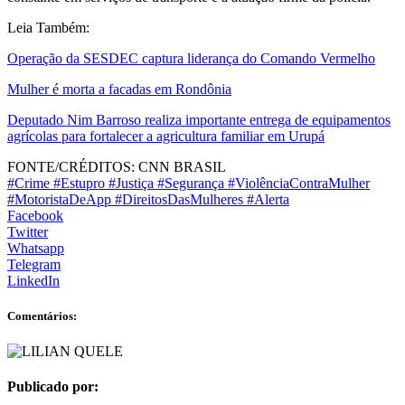
Leia Também:
Operação da SESDEC captura liderança do Comando Vermelho
Mulher é morta a facadas em Rondônia
Deputado Nim Barroso realiza importante entrega de equipamentos
agrícolas para fortalecer a agricultura familiar em Urupá
FONTE/CRÉDITOS:
CNN BRASIL
#Crime #Estupro #Justiça #Segurança #ViolênciaContraMulher
#MotoristaDeApp #DireitosDasMulheres #Alerta
Facebook
Twitter
Whatsapp
Telegram
LinkedIn
Comentários:
Publicado por: