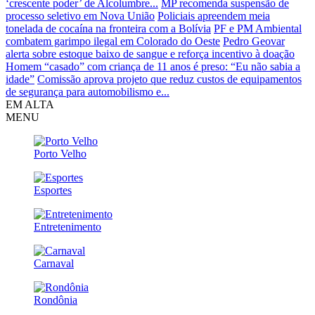
‘crescente poder’ de Alcolumbre...
MP recomenda suspensão de
processo seletivo em Nova União
Policiais apreendem meia
tonelada de cocaína na fronteira com a Bolívia
PF e PM Ambiental
combatem garimpo ilegal em Colorado do Oeste
Pedro Geovar
alerta sobre estoque baixo de sangue e reforça incentivo à doação
Homem “casado” com criança de 11 anos é preso: “Eu não sabia a
idade”
Comissão aprova projeto que reduz custos de equipamentos
de segurança para automobilismo e...
EM ALTA
MENU
Porto Velho
Esportes
Entretenimento
Carnaval
Rondônia