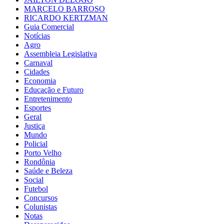
MARCELO BARROSO
RICARDO KERTZMAN
Guia Comercial
Notícias
Agro
Assembleia Legislativa
Carnaval
Cidades
Economia
Educação e Futuro
Entretenimento
Esportes
Geral
Justiça
Mundo
Policial
Porto Velho
Rondônia
Saúde e Beleza
Social
Futebol
Concursos
Colunistas
Notas