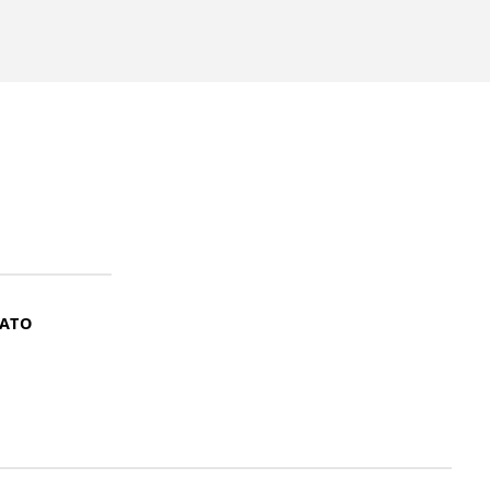
ATO
ntendemos que você
PROSSEGUIR