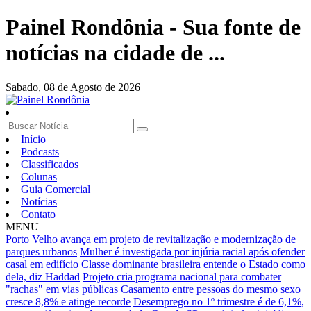
Painel Rondônia - Sua fonte de
notícias na cidade de ...
Sabado,
08 de Agosto de 2026
Início
Podcasts
Classificados
Colunas
Guia Comercial
Notícias
Contato
MENU
Porto Velho avança em projeto de revitalização e modernização de
parques urbanos
Mulher é investigada por injúria racial após ofender
casal em edifício
Classe dominante brasileira entende o Estado como
dela, diz Haddad
Projeto cria programa nacional para combater
"rachas" em vias públicas
Casamento entre pessoas do mesmo sexo
cresce 8,8% e atinge recorde
Desemprego no 1º trimestre é de 6,1%,