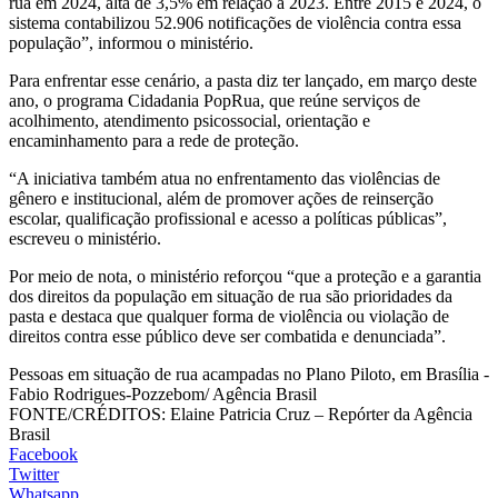
rua em 2024, alta de 3,5% em relação a 2023. Entre 2015 e 2024, o
sistema contabilizou 52.906 notificações de violência contra essa
população”, informou o ministério.
Para enfrentar esse cenário, a pasta diz ter lançado, em março deste
ano, o programa Cidadania PopRua, que reúne serviços de
acolhimento, atendimento psicossocial, orientação e
encaminhamento para a rede de proteção.
“A iniciativa também atua no enfrentamento das violências de
gênero e institucional, além de promover ações de reinserção
escolar, qualificação profissional e acesso a políticas públicas”,
escreveu o ministério.
Por meio de nota, o ministério reforçou “que a proteção e a garantia
dos direitos da população em situação de rua são prioridades da
pasta e destaca que qualquer forma de violência ou violação de
direitos contra esse público deve ser combatida e denunciada”.
Pessoas em situação de rua acampadas no Plano Piloto, em Brasília -
Fabio Rodrigues-Pozzebom/ Agência Brasil
FONTE/CRÉDITOS:
Elaine Patricia Cruz – Repórter da Agência
Brasil
Facebook
Twitter
Whatsapp