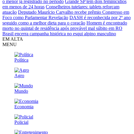
o menor já registrado no período
Grande SP tem dois feminicídios
em menos de 24 horas
Conselheiros tutelares: tablets reforçam
atuação
Deputado Maurício Carvalho recebe prêmio Congresso em
Foco como Parlamentar Revelação
DASH é reconhecida por 2º ano
seguido como a melhor dieta para o coração
Homem é encontrado
morto no quintal de residência após provável mal súbito em RO
Brasil encerra campanha histórica no esqui alpino masculino
EM ALTA
MENU
Política
Agro
Mundo
Economia
Policial