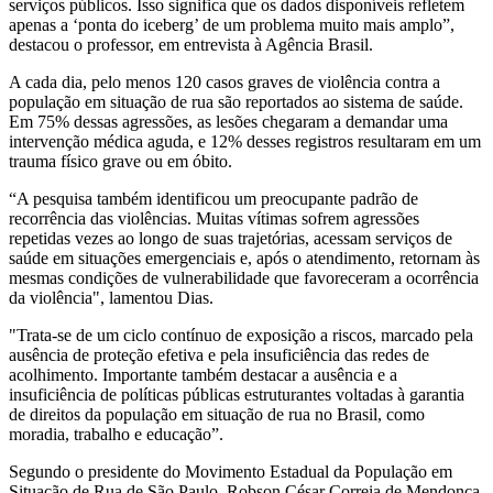
serviços públicos. Isso significa que os dados disponíveis refletem
apenas a ‘ponta do iceberg’ de um problema muito mais amplo”,
destacou o professor, em entrevista à Agência Brasil.
A cada dia, pelo menos 120 casos graves de violência contra a
população em situação de rua são reportados ao sistema de saúde.
Em 75% dessas agressões, as lesões chegaram a demandar uma
intervenção médica aguda, e 12% desses registros resultaram em um
trauma físico grave ou em óbito.
“A pesquisa também identificou um preocupante padrão de
recorrência das violências. Muitas vítimas sofrem agressões
repetidas vezes ao longo de suas trajetórias, acessam serviços de
saúde em situações emergenciais e, após o atendimento, retornam às
mesmas condições de vulnerabilidade que favoreceram a ocorrência
da violência", lamentou Dias.
"Trata-se de um ciclo contínuo de exposição a riscos, marcado pela
ausência de proteção efetiva e pela insuficiência das redes de
acolhimento. Importante também destacar a ausência e a
insuficiência de políticas públicas estruturantes voltadas à garantia
de direitos da população em situação de rua no Brasil, como
moradia, trabalho e educação”.
Segundo o presidente do Movimento Estadual da População em
Situação de Rua de São Paulo, Robson César Correia de Mendonça,