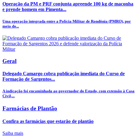
Operação da PM e PRF conjunta apreende 100 kg de maconha
e prende homem em Pimenta...
Uma operação integrada entre a Polícia Militar de Rondônia (PMRO), por
meio do...
Geral
Delegado Camargo cobra publicação imediata do Curso de
Formação de Sargentos...
A indicação foi encaminhada ao governador do Estado, com extensão à Casa
Civil,...
Farmácias de Plantão
Confira as farmácias que estarão de plantão
Saiba mais