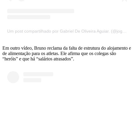
Um post compartilhado por Gabriel De Oliveira Aguiar. (@jogadoresdeubaeregiao)
Em outro vídeo, Bruno reclama da falta de estrutura do alojamento e
de alimentação para os atletas. Ele afirma que os colegas são
“heróis” e que há “salários atrasados”.