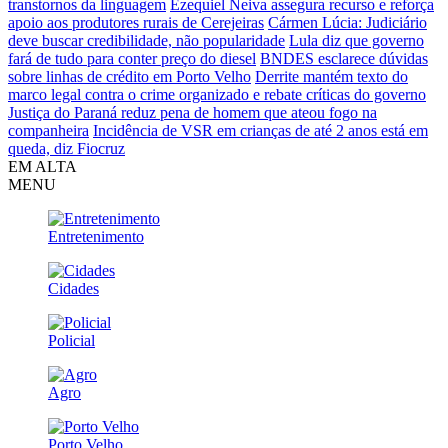
transtornos da linguagem
Ezequiel Neiva assegura recurso e reforça
apoio aos produtores rurais de Cerejeiras
Cármen Lúcia: Judiciário
deve buscar credibilidade, não popularidade
Lula diz que governo
fará de tudo para conter preço do diesel
BNDES esclarece dúvidas
sobre linhas de crédito em Porto Velho
Derrite mantém texto do
marco legal contra o crime organizado e rebate críticas do governo
Justiça do Paraná reduz pena de homem que ateou fogo na
companheira
Incidência de VSR em crianças de até 2 anos está em
queda, diz Fiocruz
EM ALTA
MENU
Entretenimento
Cidades
Policial
Agro
Porto Velho