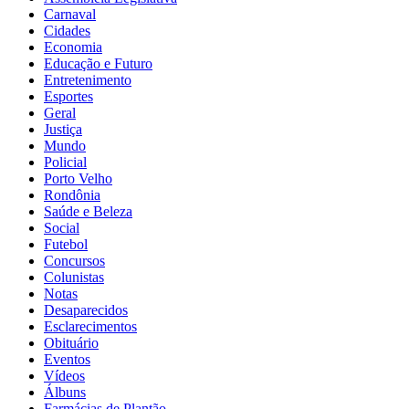
Carnaval
Cidades
Economia
Educação e Futuro
Entretenimento
Esportes
Geral
Justiça
Mundo
Policial
Porto Velho
Rondônia
Saúde e Beleza
Social
Futebol
Concursos
Colunistas
Notas
Desaparecidos
Esclarecimentos
Obituário
Eventos
Vídeos
Álbuns
Farmácias de Plantão