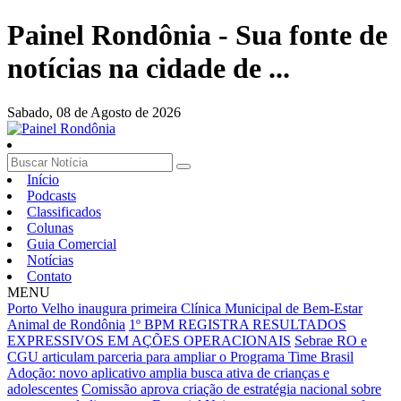
Painel Rondônia - Sua fonte de
notícias na cidade de ...
Sabado,
08 de Agosto de 2026
Início
Podcasts
Classificados
Colunas
Guia Comercial
Notícias
Contato
MENU
Porto Velho inaugura primeira Clínica Municipal de Bem-Estar
Animal de Rondônia
1º BPM REGISTRA RESULTADOS
EXPRESSIVOS EM AÇÕES OPERACIONAIS
Sebrae RO e
CGU articulam parceria para ampliar o Programa Time Brasil
Adoção: novo aplicativo amplia busca ativa de crianças e
adolescentes
Comissão aprova criação de estratégia nacional sobre