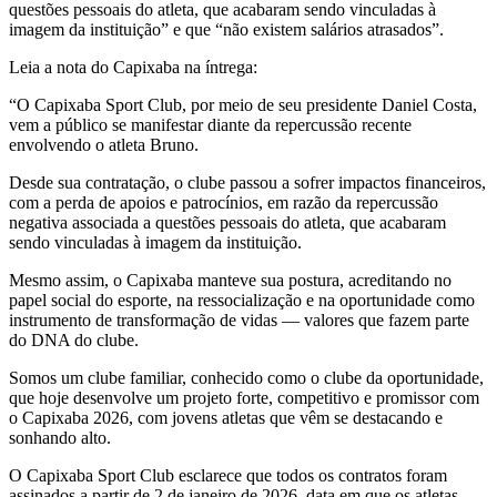
questões pessoais do atleta, que acabaram sendo vinculadas à
imagem da instituição” e que “não existem salários atrasados”.
Leia a nota do Capixaba na íntrega:
“O Capixaba Sport Club, por meio de seu presidente Daniel Costa,
vem a público se manifestar diante da repercussão recente
envolvendo o atleta Bruno.
Desde sua contratação, o clube passou a sofrer impactos financeiros,
com a perda de apoios e patrocínios, em razão da repercussão
negativa associada a questões pessoais do atleta, que acabaram
sendo vinculadas à imagem da instituição.
Mesmo assim, o Capixaba manteve sua postura, acreditando no
papel social do esporte, na ressocialização e na oportunidade como
instrumento de transformação de vidas — valores que fazem parte
do DNA do clube.
Somos um clube familiar, conhecido como o clube da oportunidade,
que hoje desenvolve um projeto forte, competitivo e promissor com
o Capixaba 2026, com jovens atletas que vêm se destacando e
sonhando alto.
O Capixaba Sport Club esclarece que todos os contratos foram
assinados a partir de 2 de janeiro de 2026, data em que os atletas