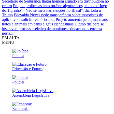
Secretário de Segurança flagra homem armado em distribuidora no
centro
Projeto proíbe cassinos on-line algorítmicos, como o "Jogo
do Tigrinho"
“Não se meta nas eleições no Brasil”, diz Lula a
Trump
Edevaldo Neves pede transparência sobre motoristas de
aplicativo e solicita relatório ao...
Projeto aumenta pena para maus-
tratos a animais em canis e gatis clandestinos
Último dia para se
inscrever: processo seletivo de monitores educacionais encerra
nesta...
EM ALTA
MENU
Política
Educação e Futuro
Policial
Assembleia Legislativa
Economia