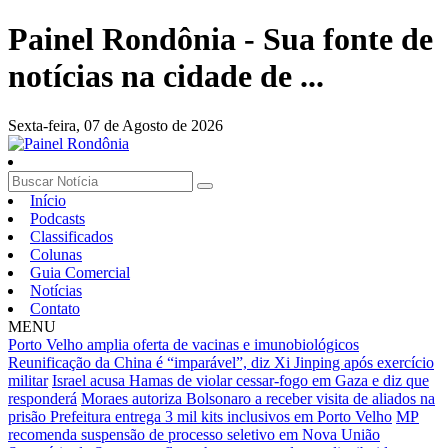
Painel Rondônia - Sua fonte de
notícias na cidade de ...
Sexta-feira,
07 de Agosto de 2026
Início
Podcasts
Classificados
Colunas
Guia Comercial
Notícias
Contato
MENU
Porto Velho amplia oferta de vacinas e imunobiológicos
Reunificação da China é “imparável”, diz Xi Jinping após exercício
militar
Israel acusa Hamas de violar cessar-fogo em Gaza e diz que
responderá
Moraes autoriza Bolsonaro a receber visita de aliados na
prisão
Prefeitura entrega 3 mil kits inclusivos em Porto Velho
MP
recomenda suspensão de processo seletivo em Nova União