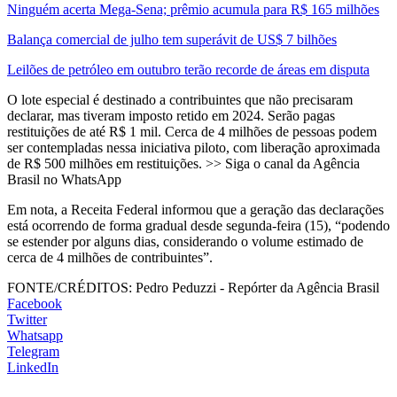
Ninguém acerta Mega-Sena; prêmio acumula para R$ 165 milhões
Balança comercial de julho tem superávit de US$ 7 bilhões
Leilões de petróleo em outubro terão recorde de áreas em disputa
O lote especial é destinado a contribuintes que não precisaram
declarar, mas tiveram imposto retido em 2024. Serão pagas
restituições de até R$ 1 mil. Cerca de 4 milhões de pessoas podem
ser contempladas nessa iniciativa piloto, com liberação aproximada
de R$ 500 milhões em restituições. >> Siga o canal da Agência
Brasil no WhatsApp
Em nota, a Receita Federal informou que a geração das declarações
está ocorrendo de forma gradual desde segunda-feira (15), “podendo
se estender por alguns dias, considerando o volume estimado de
cerca de 4 milhões de contribuintes”.
FONTE/CRÉDITOS:
Pedro Peduzzi - Repórter da Agência Brasil
Facebook
Twitter
Whatsapp
Telegram
LinkedIn