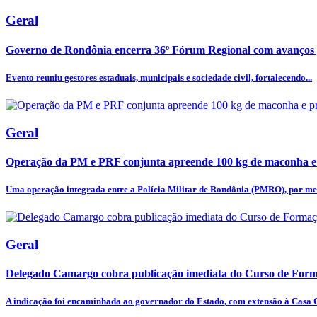
Geral
Governo de Rondônia encerra 36º Fórum Regional com avanços p
Evento reuniu gestores estaduais, municipais e sociedade civil, fortalecendo...
Geral
Operação da PM e PRF conjunta apreende 100 kg de maconha e
Uma operação integrada entre a Polícia Militar de Rondônia (PMRO), por mei
Geral
Delegado Camargo cobra publicação imediata do Curso de Forma
A indicação foi encaminhada ao governador do Estado, com extensão à Casa Ci