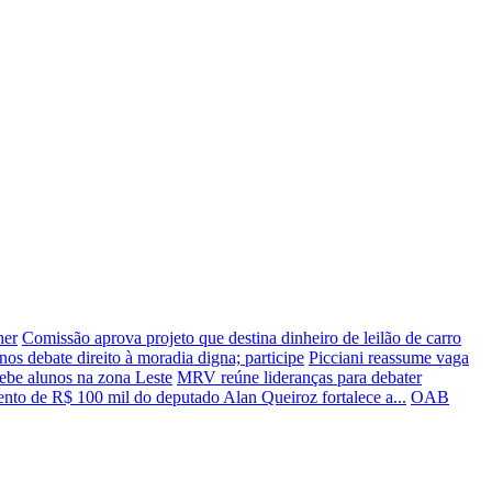
her
Comissão aprova projeto que destina dinheiro de leilão de carro
s debate direito à moradia digna; participe
Picciani reassume vaga
ecebe alunos na zona Leste
MRV reúne lideranças para debater
ento de R$ 100 mil do deputado Alan Queiroz fortalece a...
OAB