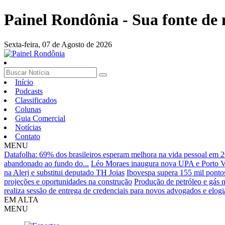
Painel Rondônia - Sua fonte de n
Sexta-feira,
07 de Agosto de 2026
Início
Podcasts
Classificados
Colunas
Guia Comercial
Notícias
Contato
MENU
Datafolha: 69% dos brasileiros esperam melhora na vida pessoal em 
abandonado ao fundo do...
Léo Moraes inaugura nova UPA e Porto Ve
na Alerj e substitui deputado TH Joias
Ibovespa supera 155 mil pontos
projeções e oportunidades na construção
Produção de petróleo e gás n
realiza sessão de entrega de credenciais para novos advogados e elogia
EM ALTA
MENU