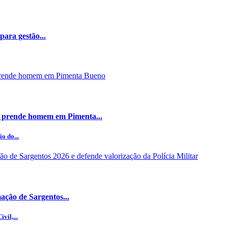
ara gestão...
 prende homem em Pimenta...
o do...
ção de Sargentos...
vil,...