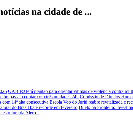
otícias na cidade de ...
2026
OAB-RJ terá plantão para orientar vítimas de violência contra mul
lho passa a contar com três unidades 24h
Comissão de Direitos Humano
 com 14ª alta consecutiva
Escola Voo do Juriti reabre revitalizada e r
atural do Brasil bate recorde em fevereiro
Duelo na Fronteira: investim
 estrutura da Alero...