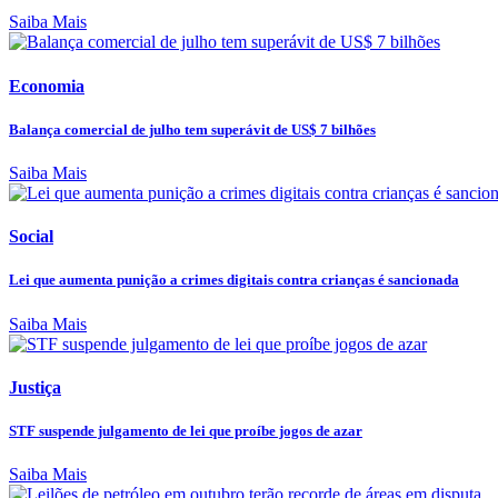
Saiba Mais
Economia
Balança comercial de julho tem superávit de US$ 7 bilhões
Saiba Mais
Social
Lei que aumenta punição a crimes digitais contra crianças é sancionada
Saiba Mais
Justiça
STF suspende julgamento de lei que proíbe jogos de azar
Saiba Mais