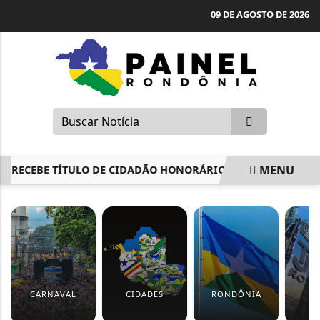
09 DE AGOSTO DE 2026
MENU
CEBE TÍTULO DE CIDADÃO HONORÁRIO DE PORTO VELHO E D
EM ALTA
CARNAVAL
CIDADES
RONDÔNIA
J