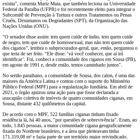
existia", comenta Mariz Maia, que também leciona na Universidade
Federal da Paraíba (UFPB) e foi recentemente eleito para integrar o
Subcomitê de Prevenção à Tortura e outros Tratamentos ou Penas
Cruéis, Desumanos ou Degradantes (SPT), da Organização das
Nações Unidas (ONU).
"O senador disse assim: tem quem cuide de índio, tem quem cuide
de negro, tem que cuide de homossexual, mas não tem quem cuide
dos ciganos”, lembra o subprocurador-geral, que, então, perguntou o
que teria de ser feito. “Ele disse: ‘vá você conhecer, que aí irá
identificar’. Fui, conheci a comunidade dos ciganos em Sousa (PB),
em agosto de 1991 e, desde então, temos caminhado juntos".
No sertão paraibano, a comunidade de Sousa, dos calon, é uma das
maiores da América Latina e contou com o suporte do Ministério
Público Federal (MPF) para a regularização fundiária. Em abril de
2021, o órgão ajuizou uma ação para que fosse declarada a
usucapião coletiva de imóveis de quatro comunidades ciganas, em
Sousa, distante 432 quilômetros da capital.
De acordo com o MPF, 522 famílias ciganas tinham fixado
residência lá, há 40 anos, "por questões de sobrevivência". Eram, ao
todo, 1.845 pessoas, a maior comunidade cigana geograficamente
fixada do Nordeste brasileiro, e a área que pleiteavam tinha
171.319,08 m² e fazia parte de um território maior reivindicado.