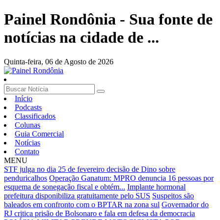
Painel Rondônia - Sua fonte de
notícias na cidade de ...
Quinta-feira,
06 de Agosto de 2026
Início
Podcasts
Classificados
Colunas
Guia Comercial
Notícias
Contato
MENU
STF julga no dia 25 de fevereiro decisão de Dino sobre
penduricalhos
Operação Ganatum: MPRO denuncia 16 pessoas por
esquema de sonegação fiscal e obtém...
Implante hormonal
prefeitura disponibiliza gratuitamente pelo SUS
Suspeitos são
baleados em confronto com o BPTAR na zona sul
Governador do
RJ critica prisão de Bolsonaro e fala em defesa da democracia