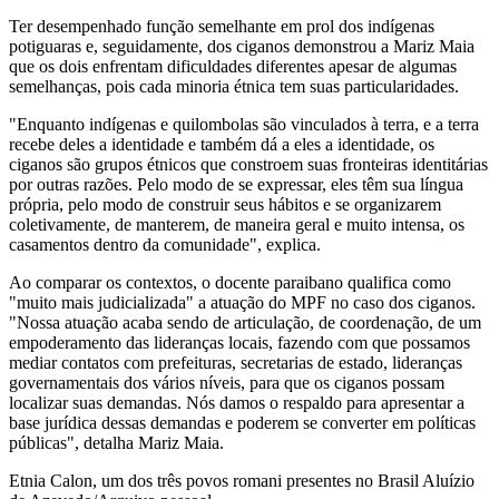
Ter desempenhado função semelhante em prol dos indígenas
potiguaras e, seguidamente, dos ciganos demonstrou a Mariz Maia
que os dois enfrentam dificuldades diferentes apesar de algumas
semelhanças, pois cada minoria étnica tem suas particularidades.
"Enquanto indígenas e quilombolas são vinculados à terra, e a terra
recebe deles a identidade e também dá a eles a identidade, os
ciganos são grupos étnicos que constroem suas fronteiras identitárias
por outras razões. Pelo modo de se expressar, eles têm sua língua
própria, pelo modo de construir seus hábitos e se organizarem
coletivamente, de manterem, de maneira geral e muito intensa, os
casamentos dentro da comunidade", explica.
Ao comparar os contextos, o docente paraibano qualifica como
"muito mais judicializada" a atuação do MPF no caso dos ciganos.
"Nossa atuação acaba sendo de articulação, de coordenação, de um
empoderamento das lideranças locais, fazendo com que possamos
mediar contatos com prefeituras, secretarias de estado, lideranças
governamentais dos vários níveis, para que os ciganos possam
localizar suas demandas. Nós damos o respaldo para apresentar a
base jurídica dessas demandas e poderem se converter em políticas
públicas", detalha Mariz Maia.
Etnia Calon, um dos três povos romani presentes no Brasil Aluízio