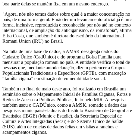
boa parte delas se mantém fixa em um mesmo endereço.
"Agora, nós não temos dados sobre qual é a maior concentração no
país, de uma forma geral. E não ter um levantamento oficial já é uma
forma, inclusive, reproduzida e reconhecida por nós até no contexto
internacional, de ampliação do anticiganismo, da romafobia", afirma
Elisa Costa, que também é diretora do escritório da International
Romani Union (IRU) no Brasil.
Na falta de uma base de dados, a AMSK desagrega dados do
Cadastro Único (CadÚnico) e do programa Bolsa Família para
mensurar a população romani no país. A entidade verifica o total de
pessoas que, mediante autodeclaração, dizem pertencer a Grupos
Populacionais Tradicionais e Específicos (GPTE), com marcação
“família cigana” em situação de vulnerabilidade social.
Também no final de maio deste ano, foi realizado em Brasília um
seminário sobre o Mapeamento Inicial de Famílias Ciganas, Rotas e
Redes de Acesso a Políticas Públicas, feito pelo MIR. A pesquisa
também usou o CADÚnico, como a AMSK, somado a dados das
pesquisas municipais/estaduais do Instituto Brasileiro de Geografia e
Estatística (IBGE) (Munic e Estadic), da Secretaria Especial de
Cultura e Artes Integradas (Secai) e do Sistema Único de Saúde
(SUS), além de coletas de dados feitas em visitas a ranchos e
acampamentos ciganos.