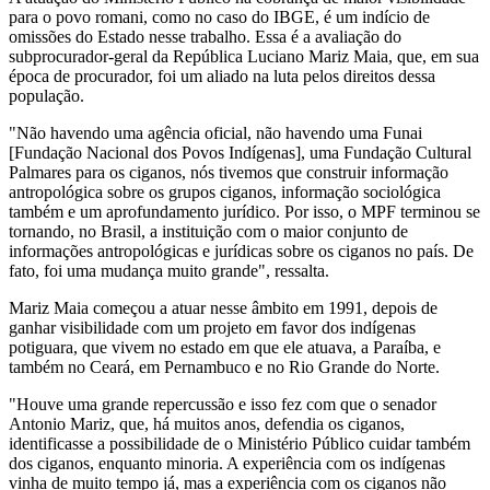
para o povo romani, como no caso do IBGE, é um indício de
omissões do Estado nesse trabalho. Essa é a avaliação do
subprocurador-geral da República Luciano Mariz Maia, que, em sua
época de procurador, foi um aliado na luta pelos direitos dessa
população.
"Não havendo uma agência oficial, não havendo uma Funai
[Fundação Nacional dos Povos Indígenas], uma Fundação Cultural
Palmares para os ciganos, nós tivemos que construir informação
antropológica sobre os grupos ciganos, informação sociológica
também e um aprofundamento jurídico. Por isso, o MPF terminou se
tornando, no Brasil, a instituição com o maior conjunto de
informações antropológicas e jurídicas sobre os ciganos no país. De
fato, foi uma mudança muito grande", ressalta.
Mariz Maia começou a atuar nesse âmbito em 1991, depois de
ganhar visibilidade com um projeto em favor dos indígenas
potiguara, que vivem no estado em que ele atuava, a Paraíba, e
também no Ceará, em Pernambuco e no Rio Grande do Norte.
"Houve uma grande repercussão e isso fez com que o senador
Antonio Mariz, que, há muitos anos, defendia os ciganos,
identificasse a possibilidade de o Ministério Público cuidar também
dos ciganos, enquanto minoria. A experiência com os indígenas
vinha de muito tempo já, mas a experiência com os ciganos não