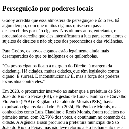
Perseguição por poderes locais
Godoy acredita que essa atmosfera de perseguição e ódio fez, há
algum tempo, com que muitos ciganos quisessem passar
despercebidos por não ciganos. Nos últimos anos, entretanto, o
procurador acredita que eles intensificaram a luta para serem atores e
sujeitos de direitos e não objetos dos preconceitos e das violências.
Para Godoy, os povos ciganos estão legalmente ainda mais
desamparados do que os indígenas e os quilombolas.
"Os povos ciganos ficam à margem do Direito, à margem da
cidadania. Há cidades, muitas cidades, que têm legislação contra
cigano. É surreal. É inconstitucional? É, mas a força dos poderes
locais atua contra eles."
Em 2023, o procurador interveio ao saber que a prefeitura de São
João do Rio do Peixe (PB), de gestão de Luiz Claudino de Carvalho
Florêncio (PSB) e Regilanio Geraldo de Morais (PSB), havia
expulsado ciganos da cidade. Em 2024, Florêncio e Morais, mais
conhecidos como Luiz Claudino e Regis Morais, foram reeleitos no
primeiro turno, com 82,79% dos votos, e continuam no comando da
cidade. A Agência Brasil procurou a prefeitura municipal de São
João do Rio do Peixe, mas não teve retorno até o fechamento desta