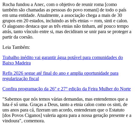
Rocha fundou a Anec, com o objetivo de reunir roma [como
também são chamadas as pessoas do povo romani] de todo o país
em uma entidade. Atualmente, a associação chega a mais de 30
grupos em 20 estados, incluindo as três etnias ─ rom, sinti e calon.
O alagoano destaca que as três etnias não tinham, até pouco tempo
atrás, tanto vínculo entre si, mas decidiram se unir para se proteger a
partir da coesão.
Leia Também:
Trabalho inédito vai garantir água potável para comunidades do
Baixo Madeira
Refis 2026 segue até final do ano e amplia oportunidade para
regularização fiscal
Confira programação da 26° e 27° edição da Feira Mulher do Norte
"Sabemos que nós temos várias demandas, mas entendemos que a
luta é só uma. Graças a Deus, tanto a etnia calon como os sinti, de
uns anos para cá, fizeram um acordo, entenderam que o Estatuto
[dos Povos Ciganos] valeria agora para a nossa geração presente e a
vindoura", comemora.