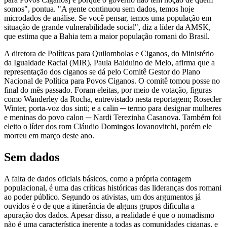
somos", pontua. "A gente continuou sem dados, temos hoje
microdados de análise. Se você pensar, temos uma população em
situação de grande vulnerabilidade social", diz a líder da AMSK,
que estima que a Bahia tem a maior população romani do Brasil.
A diretora de Políticas para Quilombolas e Ciganos, do Ministério
da Igualdade Racial (MIR), Paula Balduino de Melo, afirma que a
representação dos ciganos se dá pelo Comitê Gestor do Plano
Nacional de Política para Povos Ciganos. O comitê tomou posse no
final do mês passado. Foram eleitas, por meio de votação, figuras
como Wanderley da Rocha, entrevistado nesta reportagem; Rosecler
Winter, porta-voz dos sinti; e a calin ─ termo para designar mulheres
e meninas do povo calon ─ Nardi Terezinha Casanova. Também foi
eleito o líder dos rom Cláudio Domingos Iovanovitchi, porém ele
morreu em março deste ano.
Sem dados
A falta de dados oficiais básicos, como a própria contagem
populacional, é uma das críticas históricas das lideranças dos romani
ao poder público. Segundo os ativistas, um dos argumentos já
ouvidos é o de que a itinerância de alguns grupos dificulta a
apuração dos dados. Apesar disso, a realidade é que o nomadismo
não é uma característica inerente a todas as comunidades ciganas, e