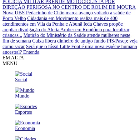
POLÍCIA MILITAR PRENDE MOTOCICLISTA POR
DIREÇÃO PERIGOSA NO CENTRO DE ROLIM DE MOURA
Nova UBS Pedacinho de Chão marca avanço voltado a saúde de
Porto Velho
Cidadania em Movimento realiza mais de 400
atendimentos em Vila da Penha e Abunã
Ieda Chaves propõe
ampliar divulgação do Alerta Amber em Rondônia para localizar
crianças...
Mutirão do Ministério da Saúde atende mulheres neste
fim de semana
Caixa libera dinheiro de antigo fundo PIS/Pasep; veja
como sacar
Será que o fóssil Little Foot é uma nova espécie humana
ancestral? Entenda
EM ALTA
MENU
Social
Mundo
Esportes
Economia