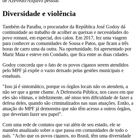
de Azevedo/Arquivo pessoal
Diversidade e violência
Também da Paraíba, o procurador da República José Godoy dá
continuidade ao trabalho de acolher as queixas e necessidades do
povo romani, em especial, dos calon. Em 2017, fez uma viagem
para conhecer as comunidades de Sousa e Patos, que ficam a três
horas de carro uma da outra. Na oportunidade, foi apresentado por
Mariz Maia e esteve em Condado, que fica entre as duas cidades.
Godoy concorda que o fato de os povos ciganos serem atendidos
pelo MPF já expõe o vazio deixado pelas gestões municipais e
estaduais.
"Isso já é sintomático, porque os órgãos locais não os atendem, a
não ser que a gente chame. A Defensoria Pública, nos casos em que
eles são vítimas, e infelizmente, até nisso tem dificuldade de fazer a
defesa deles, quando são criminalizados nas suas atuações. Então, a
atuação do MPF já demonstra que não têm acesso a outros órgãos,
que deveriam fazer seu papel”.
Com uma rede de contatos que vai além de seu estado, ele se
mantém atualizado sobre o que passa em comunidades de todo o
país. "Acho que os povos ciganos, no Brasil, têm uma diversidade