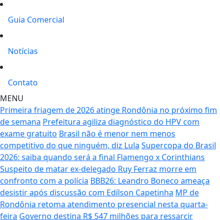
Guia Comercial
Notícias
Contato
MENU
Primeira friagem de 2026 atinge Rondônia no próximo fim
de semana
Prefeitura agiliza diagnóstico do HPV com
exame gratuito
Brasil não é menor nem menos
competitivo do que ninguém, diz Lula
Supercopa do Brasil
2026: saiba quando será a final Flamengo x Corinthians
Suspeito de matar ex-delegado Ruy Ferraz morre em
confronto com a polícia
BBB26: Leandro Boneco ameaça
desistir após discussão com Edílson Capetinha
MP de
Rondônia retoma atendimento presencial nesta quarta-
feira
Governo destina R$ 547 milhões para ressarcir