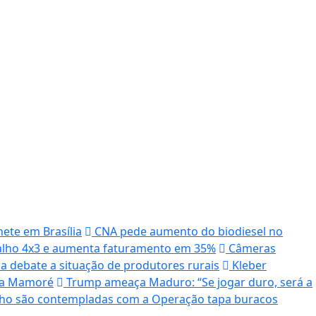
nete em Brasília
CNA pede aumento do biodiesel no
balho 4x3 e aumenta faturamento em 35%
Câmeras
a debate a situação de produtores rurais
Kleber
ida Mamoré
Trump ameaça Maduro: “Se jogar duro, será a
lho são contempladas com a Operação tapa buracos