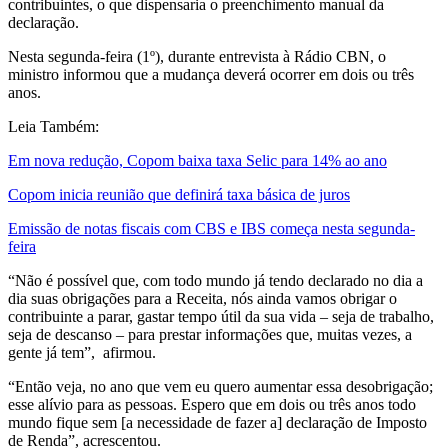
contribuintes, o que dispensaria o preenchimento manual da
declaração.
Nesta segunda-feira (1º), durante entrevista à Rádio CBN, o
ministro informou que a mudança deverá ocorrer em dois ou três
anos.
Leia Também:
Em nova redução, Copom baixa taxa Selic para 14% ao ano
Copom inicia reunião que definirá taxa básica de juros
Emissão de notas fiscais com CBS e IBS começa nesta segunda-
feira
“Não é possível que, com todo mundo já tendo declarado no dia a
dia suas obrigações para a Receita, nós ainda vamos obrigar o
contribuinte a parar, gastar tempo útil da sua vida – seja de trabalho,
seja de descanso – para prestar informações que, muitas vezes, a
gente já tem”, afirmou.
“Então veja, no ano que vem eu quero aumentar essa desobrigação;
esse alívio para as pessoas. Espero que em dois ou três anos todo
mundo fique sem [a necessidade de fazer a] declaração de Imposto
de Renda”, acrescentou.