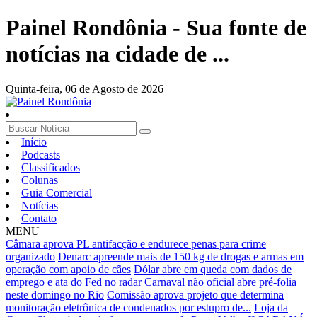
Painel Rondônia - Sua fonte de
notícias na cidade de ...
Quinta-feira,
06 de Agosto de 2026
Início
Podcasts
Classificados
Colunas
Guia Comercial
Notícias
Contato
MENU
Câmara aprova PL antifacção e endurece penas para crime
organizado
Denarc apreende mais de 150 kg de drogas e armas em
operação com apoio de cães
Dólar abre em queda com dados de
emprego e ata do Fed no radar
Carnaval não oficial abre pré-folia
neste domingo no Rio
Comissão aprova projeto que determina
monitoração eletrônica de condenados por estupro de...
Loja da