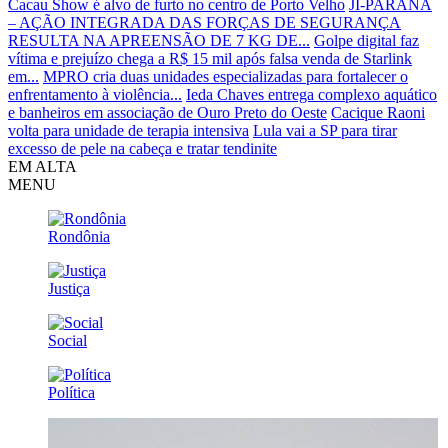
Cacau Show é alvo de furto no centro de Porto Velho
JI-PARANÁ
– AÇÃO INTEGRADA DAS FORÇAS DE SEGURANÇA
RESULTA NA APREENSÃO DE 7 KG DE...
Golpe digital faz
vítima e prejuízo chega a R$ 15 mil após falsa venda de Starlink
em...
MPRO cria duas unidades especializadas para fortalecer o
enfrentamento à violência...
Ieda Chaves entrega complexo aquático
e banheiros em associação de Ouro Preto do Oeste
Cacique Raoni
volta para unidade de terapia intensiva
Lula vai a SP para tirar
excesso de pele na cabeça e tratar tendinite
EM ALTA
MENU
Rondônia
Justiça
Social
Política