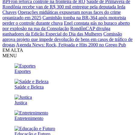
BPFron reforça controle na fronteira de RO
Saúde de Primavera de
Rondônia recebe van de R$ 300 mil entregue pela deputada Ieda
Chaves
Operações midiáticas expuseram novas faces do crime
organizado em 2025
Caminhão tomba na BR-364 após motorista
perder o controle durante chuva
Enel constata gás no buraco aberto
por explosão na rua da Consolação
RondônCAP divulga
ganhadores da Edição Especial do Dia das Mulheres
Comissão
aprova projeto que impede devolução de bens em casos de tráfico de
drogas
Agenda News: Rock, Feijoada e Hits 2000 no Grego Pub
EM ALTA
MENU
Esportes
Saúde e Beleza
Justiça
Entretenimento
Educação e Futuro