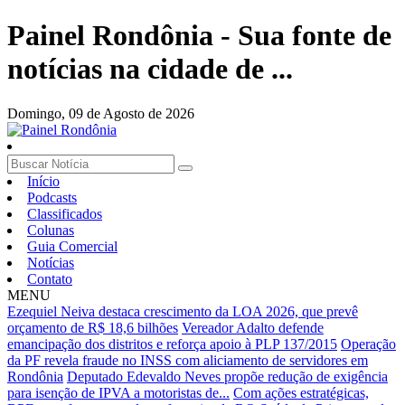
Painel Rondônia - Sua fonte de
notícias na cidade de ...
Domingo,
09 de Agosto de 2026
Início
Podcasts
Classificados
Colunas
Guia Comercial
Notícias
Contato
MENU
Ezequiel Neiva destaca crescimento da LOA 2026, que prevê
orçamento de R$ 18,6 bilhões
Vereador Adalto defende
emancipação dos distritos e reforça apoio à PLP 137/2015
Operação
da PF revela fraude no INSS com aliciamento de servidores em
Rondônia
Deputado Edevaldo Neves propõe redução de exigência
para isenção de IPVA a motoristas de...
Com ações estratégicas,