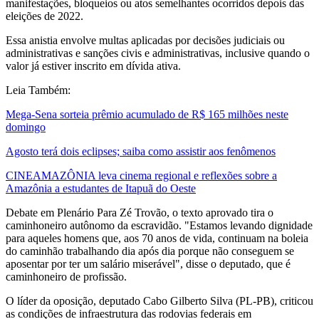
manifestações, bloqueios ou atos semelhantes ocorridos depois das
eleições de 2022.
Essa anistia envolve multas aplicadas por decisões judiciais ou
administrativas e sanções civis e administrativas, inclusive quando o
valor já estiver inscrito em dívida ativa.
Leia Também:
Mega-Sena sorteia prêmio acumulado de R$ 165 milhões neste
domingo
Agosto terá dois eclipses; saiba como assistir aos fenômenos
CINEAMAZÔNIA leva cinema regional e reflexões sobre a
Amazônia a estudantes de Itapuã do Oeste
Debate em Plenário Para Zé Trovão, o texto aprovado tira o
caminhoneiro autônomo da escravidão. "Estamos levando dignidade
para aqueles homens que, aos 70 anos de vida, continuam na boleia
do caminhão trabalhando dia após dia porque não conseguem se
aposentar por ter um salário miserável", disse o deputado, que é
caminhoneiro de profissão.
O líder da oposição, deputado Cabo Gilberto Silva (PL-PB), criticou
as condições de infraestrutura das rodovias federais em