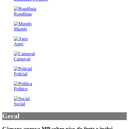
Rondônia
Mundo
Agro
Carnaval
Policial
Política
Social
Geral
Câmara aprova MP sobre piso do frete e inclui