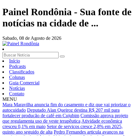
Painel Rondônia - Sua fonte de
notícias na cidade de ...
Sabado,
08 de Agosto de 2026
Início
Podcasts
Classificados
Colunas
Guia Comercial
Notícias
Contato
MENU
Mara Maravilha anuncia fim do casamento e diz que vai priorizar o
autocuidado
Deputado Alan Queiroz destina R$ 207 mil para
fortalecer produção de café em Cujubim
Comissão aprova projeto
que regulamenta uso de veste terapêutica
Atividade econômica
cresceu 0,1% em maio
Setor de serviços cresce 2,8% em 2025,
quinto ano seguido de alta
Pedro Fernandes articula avanços na