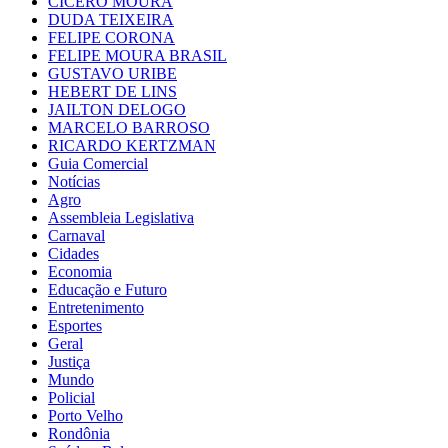
CÍCERO MOURA
DUDA TEIXEIRA
FELIPE CORONA
FELIPE MOURA BRASIL
GUSTAVO URIBE
HEBERT DE LINS
JAILTON DELOGO
MARCELO BARROSO
RICARDO KERTZMAN
Guia Comercial
Notícias
Agro
Assembleia Legislativa
Carnaval
Cidades
Economia
Educação e Futuro
Entretenimento
Esportes
Geral
Justiça
Mundo
Policial
Porto Velho
Rondônia