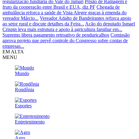
regularização fundiária do Vale do Jamari
Prisão de Ramagem é
fruto da cooperação entre Brasil e EUA, diz PF
Chegada de
ambulância reforça a saúde de Vista Alegre graças à emenda do
vereador Márcio...
Vereador Adalto de Bandeirantes reforça apoio
ao setor rural e discute detalhes da Feira...
Ação do deputado Ismael
Crispin leva mais estrutura e apoio à agricultura familiar em...
Supremo libera pagamento retroativo de penduricalhos
Comissão
aprova projeto que prevê controle do Congresso sobre contas de
empresas...
EM ALTA
MENU
Mundo
Rondônia
Esportes
Entretenimento
Agro