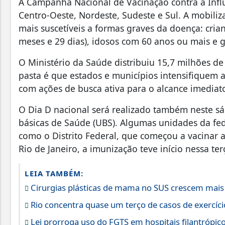
A Campanha Nacional de Vacinação contra a Infl
Centro-Oeste, Nordeste, Sudeste e Sul. A mobiliz
mais suscetíveis a formas graves da doença: cria
meses e 29 dias), idosos com 60 anos ou mais e g
O Ministério da Saúde distribuiu 15,7 milhões de 
pasta é que estados e municípios intensifiquem 
com ações de busca ativa para o alcance imediato 
O Dia D nacional será realizado também neste s
básicas de Saúde (UBS). Algumas unidades da fe
como o Distrito Federal, que começou a vacinar a
Rio de Janeiro, a imunização teve início nessa terç
LEIA TAMBÉM:
Cirurgias plásticas de mama no SUS crescem mai
Rio concentra quase um terço de casos de exercício
Lei prorroga uso do FGTS em hospitais filantrópic