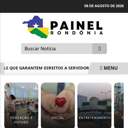
08 DE AGOSTO DE 2026
MENU
 QUE GARANTEM DIREITOS A SERVIDORES DO TCE-RO E DPE-RO
EM ALTA
EDUCAÇÃO E
SOCIAL
ENTRETENIMENTO
CA
FUTURO