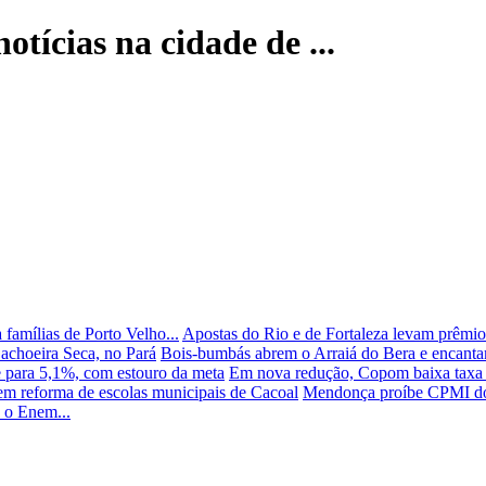
otícias na cidade de ...
famílias de Porto Velho...
Apostas do Rio e de Fortaleza levam prêmi
Cachoeira Seca, no Pará
Bois-bumbás abrem o Arraiá do Bera e encantam
be para 5,1%, com estouro da meta
Em nova redução, Copom baixa taxa 
em reforma de escolas municipais de Cacoal
Mendonça proíbe CPMI do 
a o Enem...