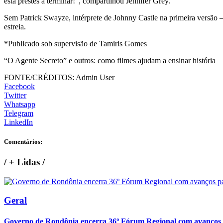
está prestes a terminar!”, compartilhou Jennifer Grey.
Sem Patrick Swayze, intérprete de Johnny Castle na primeira versão
estreia.
*Publicado sob supervisão de Tamiris Gomes
“O Agente Secreto” e outros: como filmes ajudam a ensinar história
FONTE/CRÉDITOS:
Admin User
Facebook
Twitter
Whatsapp
Telegram
LinkedIn
Comentários:
/
+ Lidas
/
Geral
Governo de Rondônia encerra 36º Fórum Regional com avanços p