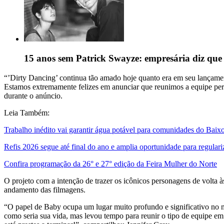
15 anos sem Patrick Swayze: empresária diz que 
“’Dirty Dancing’ continua tão amado hoje quanto era em seu lançament
Estamos extremamente felizes em anunciar que reunimos a equipe perf
durante o anúncio.
Leia Também:
Trabalho inédito vai garantir água potável para comunidades do Baix
Refis 2026 segue até final do ano e amplia oportunidade para regulari
Confira programação da 26° e 27° edição da Feira Mulher do Norte
O projeto com a intenção de trazer os icônicos personagens de volta 
andamento das filmagens.
“O papel de Baby ocupa um lugar muito profundo e significativo no 
como seria sua vida, mas levou tempo para reunir o tipo de equipe em