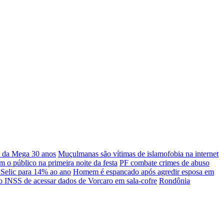
o da Mega 30 anos
Muçulmanas são vítimas de islamofobia na internet
 o público na primeira noite da festa
PF combate crimes de abuso
Selic para 14% ao ano
Homem é espancado após agredir esposa em
INSS de acessar dados de Vorcaro em sala-cofre
Rondônia