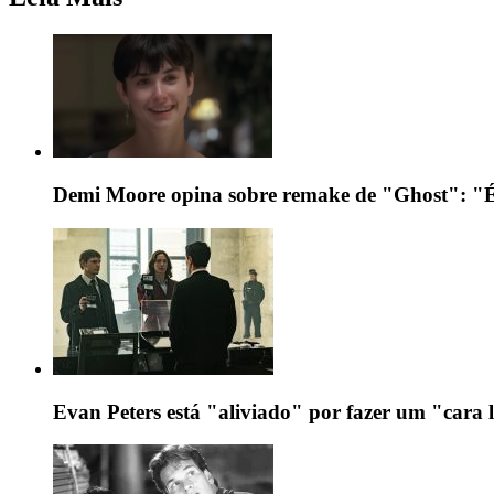
Demi Moore opina sobre remake de "Ghost": "É
Evan Peters está "aliviado" por fazer um "cara