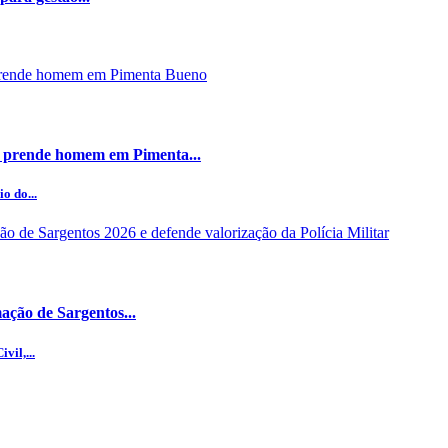
 prende homem em Pimenta...
o do...
ção de Sargentos...
vil,...