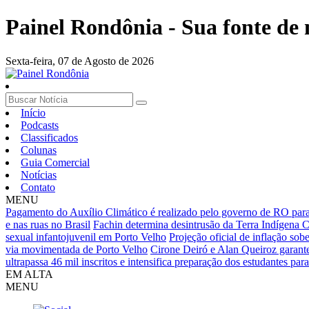
Painel Rondônia - Sua fonte de n
Sexta-feira,
07 de Agosto de 2026
Início
Podcasts
Classificados
Colunas
Guia Comercial
Notícias
Contato
MENU
Pagamento do Auxílio Climático é realizado pelo governo de RO para 
e nas ruas no Brasil
Fachin determina desintrusão da Terra Indígena 
sexual infantojuvenil em Porto Velho
Projeção oficial de inflação so
via movimentada de Porto Velho
Cirone Deiró e Alan Queiroz garant
ultrapassa 46 mil inscritos e intensifica preparação dos estudantes par
EM ALTA
MENU