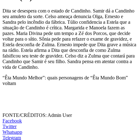
Dita se desespera com o estado de Candinho. Samir dá a Candinho
seu amuleto da sorte. Celso ameaça denuncia Olga, Ernesto e
Sandra pelo incêndio da fábrica. Túlio confidencia a Estela que a
situação de Candinho é crítica. Margarida e Manoela fazem as
pazes. Maria Divina pede um tempo a Zé dos Porcos, que decide
voltar para o sítio. Sônia pede para refazer o exame de gravidez, e
Estela desconfia de Zulma. Ernesto impede que Dita grave a música
na rádio. Estela afirma a Dita que desconfia de como Zulma
falsificou seu teste de gravidez. Celso diz a Zulma que contará para
Candinho que Samir é seu filho. Sandra pensa em atentar contra a
vida de Candinho.
“Êta Mundo Melhor”: quais personagens de “Êta Mundo Bom”
voltam
FONTE/CRÉDITOS:
Admin User
Facebook
Twitter
Whatsapp
Telegram