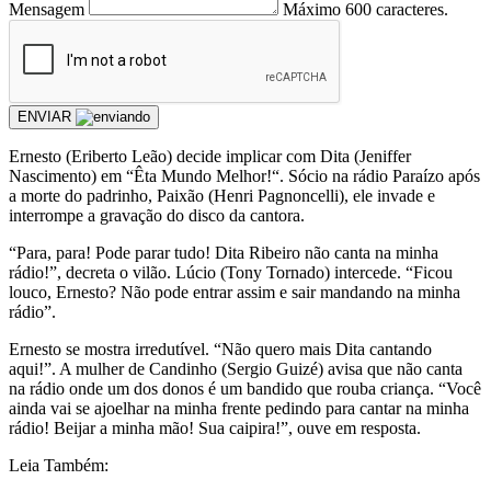
Mensagem
Máximo 600 caracteres.
ENVIAR
Ernesto (Eriberto Leão) decide implicar com Dita (Jeniffer
Nascimento) em “Êta Mundo Melhor!“. Sócio na rádio Paraízo após
a morte do padrinho, Paixão (Henri Pagnoncelli), ele invade e
interrompe a gravação do disco da cantora.
“Para, para! Pode parar tudo! Dita Ribeiro não canta na minha
rádio!”, decreta o vilão. Lúcio (Tony Tornado) intercede. “Ficou
louco, Ernesto? Não pode entrar assim e sair mandando na minha
rádio”.
Ernesto se mostra irredutível. “Não quero mais Dita cantando
aqui!”. A mulher de Candinho (Sergio Guizé) avisa que não canta
na rádio onde um dos donos é um bandido que rouba criança. “Você
ainda vai se ajoelhar na minha frente pedindo para cantar na minha
rádio! Beijar a minha mão! Sua caipira!”, ouve em resposta.
Leia Também: