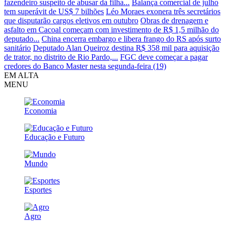
fazendeiro suspeito de abusar da filha...
Balança comercial de julho
tem superávit de US$ 7 bilhões
Léo Moraes exonera três secretários
que disputarão cargos eletivos em outubro
Obras de drenagem e
asfalto em Cacoal começam com investimento de R$ 1,5 milhão do
deputado...
China encerra embargo e libera frango do RS após surto
sanitário
Deputado Alan Queiroz destina R$ 358 mil para aquisição
de trator, no distrito de Rio Pardo,...
FGC deve começar a pagar
credores do Banco Master nesta segunda-feira (19)
EM ALTA
MENU
Economia
Educação e Futuro
Mundo
Esportes
Agro