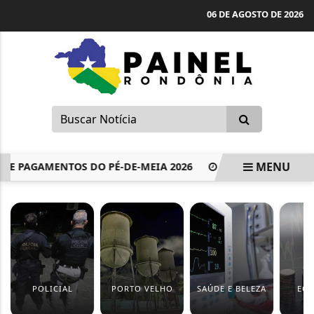
06 DE AGOSTO DE 2026
MENU
 PAGAMENTOS DO PÉ-DE-MEIA 2026
PM É PRESO APÓS DI
EM ALTA
POLICIAL
PORTO VELHO
SAÚDE E BELEZA
EC