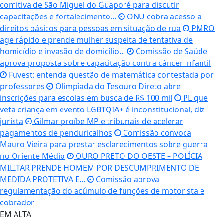
comitiva de São Miguel do Guaporé para discutir
capacitações e fortalecimento...
ONU cobra acesso a
direitos básicos para pessoas em situação de rua
PMRO
age rápido e prende mulher suspeita de tentativa de
homicídio e invasão de domicílio...
Comissão de Saúde
aprova proposta sobre capacitação contra câncer infantil
Fuvest: entenda questão de matemática contestada por
professores
Olimpíada do Tesouro Direto abre
inscrições para escolas em busca de R$ 100 mil
PL que
veta criança em evento LGBTQIA+ é inconstitucional, diz
jurista
Gilmar proíbe MP e tribunais de acelerar
pagamentos de penduricalhos
Comissão convoca
Mauro Vieira para prestar esclarecimentos sobre guerra
no Oriente Médio
OURO PRETO DO OESTE – POLÍCIA
MILITAR PRENDE HOMEM POR DESCUMPRIMENTO DE
MEDIDA PROTETIVA E...
Comissão aprova
regulamentação do acúmulo de funções de motorista e
cobrador
EM ALTA