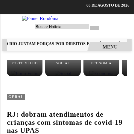
06 DE AGOSTO DE 2026
O RIO JUNTAM FORÇAS POR DIREITOS E POLÍTICAS PÚBLICAS
MENU
EM ALTA
PORTO VELHO
SOCIAL
ECONOMIA
C
GERAL
RJ: dobram atendimentos de
crianças com sintomas de covid-19
nas UPAS