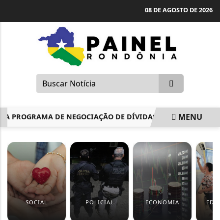
08 DE AGOSTO DE 2026
MENU
 PROGRAMA DE NEGOCIAÇÃO DE DÍVIDAS COM DESCONTOS DE
EM ALTA
SOCIAL
POLICIAL
ECONOMIA
EDU
F