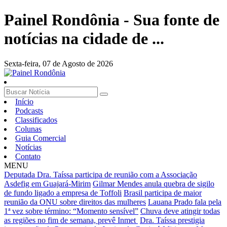
Painel Rondônia - Sua fonte de
notícias na cidade de ...
Sexta-feira,
07 de Agosto de 2026
Início
Podcasts
Classificados
Colunas
Guia Comercial
Notícias
Contato
MENU
Deputada Dra. Taíssa participa de reunião com a Associação
Asdefig em Guajará-Mirim
Gilmar Mendes anula quebra de sigilo
de fundo ligado a empresa de Toffoli
Brasil participa de maior
reunião da ONU sobre direitos das mulheres
Lauana Prado fala pela
1ª vez sobre término: “Momento sensível”
Chuva deve atingir todas
as regiões no fim de semana, prevê Inmet
Dra. Taíssa prestigia