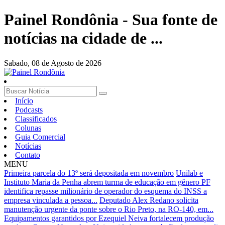
Painel Rondônia - Sua fonte de
notícias na cidade de ...
Sabado,
08 de Agosto de 2026
Início
Podcasts
Classificados
Colunas
Guia Comercial
Notícias
Contato
MENU
Primeira parcela do 13º será depositada em novembro
Unilab e
Instituto Maria da Penha abrem turma de educação em gênero
PF
identifica repasse milionário de operador do esquema do INSS a
empresa vinculada a pessoa...
Deputado Alex Redano solicita
manutenção urgente da ponte sobre o Rio Preto, na RO-140, em...
Equipamentos garantidos por Ezequiel Neiva fortalecem produção