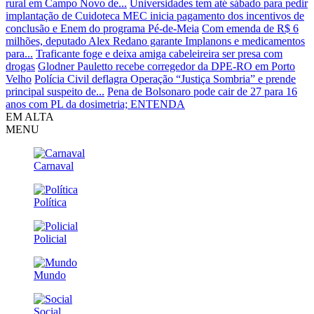
rural em Campo Novo de...
Universidades tem até sábado para pedir
implantação de Cuidoteca
MEC inicia pagamento dos incentivos de
conclusão e Enem do programa Pé-de-Meia
Com emenda de R$ 6
milhões, deputado Alex Redano garante Implanons e medicamentos
para...
Traficante foge e deixa amiga cabeleireira ser presa com
drogas
Glodner Pauletto recebe corregedor da DPE-RO em Porto
Velho
Polícia Civil deflagra Operação “Justiça Sombria” e prende
principal suspeito de...
Pena de Bolsonaro pode cair de 27 para 16
anos com PL da dosimetria; ENTENDA
EM ALTA
MENU
Carnaval
Política
Policial
Mundo
Social