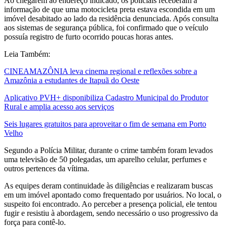
Ao chegarem ao endereço indicado, os policiais receberam a
informação de que uma motocicleta preta estava escondida em um
imóvel desabitado ao lado da residência denunciada. Após consulta
aos sistemas de segurança pública, foi confirmado que o veículo
possuía registro de furto ocorrido poucas horas antes.
Leia Também:
CINEAMAZÔNIA leva cinema regional e reflexões sobre a
Amazônia a estudantes de Itapuã do Oeste
Aplicativo PVH+ disponibiliza Cadastro Municipal do Produtor
Rural e amplia acesso aos serviços
Seis lugares gratuitos para aproveitar o fim de semana em Porto
Velho
Segundo a Polícia Militar, durante o crime também foram levados
uma televisão de 50 polegadas, um aparelho celular, perfumes e
outros pertences da vítima.
As equipes deram continuidade às diligências e realizaram buscas
em um imóvel apontado como frequentado por usuários. No local, o
suspeito foi encontrado. Ao perceber a presença policial, ele tentou
fugir e resistiu à abordagem, sendo necessário o uso progressivo da
força para contê-lo.