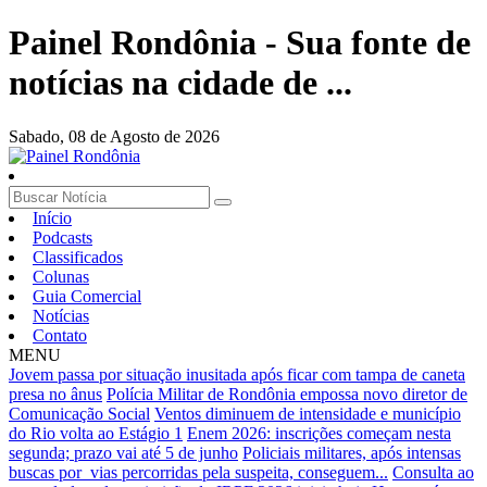
Painel Rondônia - Sua fonte de
notícias na cidade de ...
Sabado,
08 de Agosto de 2026
Início
Podcasts
Classificados
Colunas
Guia Comercial
Notícias
Contato
MENU
Jovem passa por situação inusitada após ficar com tampa de caneta
presa no ânus
Polícia Militar de Rondônia empossa novo diretor de
Comunicação Social
Ventos diminuem de intensidade e município
do Rio volta ao Estágio 1
Enem 2026: inscrições começam nesta
segunda; prazo vai até 5 de junho
Policiais militares, após intensas
buscas por vias percorridas pela suspeita, conseguem...
Consulta ao