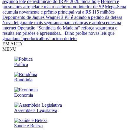
segundo lote de restituição do IRPF 2026 inicia hoje
Homem é
preso após atropelar e matar cachorro no interior de SP
Mega-Sena
acumula novamente e prêmio principal vai a R$ 115 milhões
Depoimento de Jaques Wagner à PF é adiado a pedido da defesa
Nova lei garante mais segurança para crianças e adolescentes na
internet
Operação “Sentinela do Madeira” reforça segurança e
resulta em prisões e apreensões...
Dino proíbe novas leis que
garantam "penduricalhos" acima do teto
EM ALTA
MENU
Política
Rondônia
Economia
Assembleia Legislativa
Saúde e Beleza