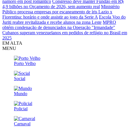
namoro em post romântico
Congresso deve manter Fundão em R$
4,9 bilhões no Orçamento de 2026, sem aumento real
Ministério
Público processa empresas por escaneamento de íris
Lazio x
Fiorentina: horário e onde assistir ao jogo da Serie A
Escola Voo do
Juriti reabre revitalizada e recebe alunos na zona Leste
MPRO
obtém condenação de denunciados na Operação "Irmandade"
Cubanos superam venezuelanos em pedidos de refúgio no Brasil em
2025
EM ALTA
MENU
Porto Velho
Social
Mundo
Policial
Carnaval