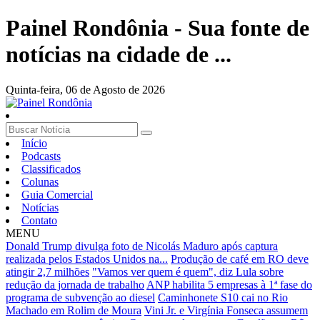
Painel Rondônia - Sua fonte de
notícias na cidade de ...
Quinta-feira,
06 de Agosto de 2026
Início
Podcasts
Classificados
Colunas
Guia Comercial
Notícias
Contato
MENU
Donald Trump divulga foto de Nicolás Maduro após captura
realizada pelos Estados Unidos na...
Produção de café em RO deve
atingir 2,7 milhões
"Vamos ver quem é quem", diz Lula sobre
redução da jornada de trabalho
ANP habilita 5 empresas à 1ª fase do
programa de subvenção ao diesel
Caminhonete S10 cai no Rio
Machado em Rolim de Moura
Vini Jr. e Virgínia Fonseca assumem