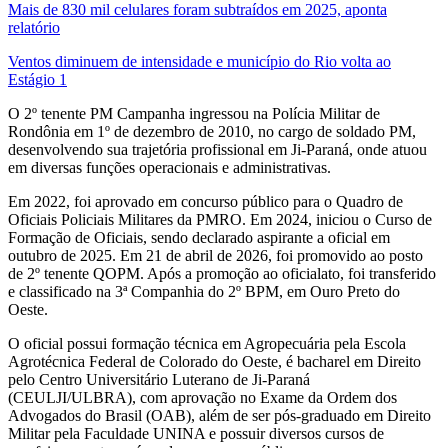
Mais de 830 mil celulares foram subtraídos em 2025, aponta
relatório
Ventos diminuem de intensidade e município do Rio volta ao
Estágio 1
O 2º tenente PM Campanha ingressou na Polícia Militar de
Rondônia em 1º de dezembro de 2010, no cargo de soldado PM,
desenvolvendo sua trajetória profissional em Ji-Paraná, onde atuou
em diversas funções operacionais e administrativas.
Em 2022, foi aprovado em concurso público para o Quadro de
Oficiais Policiais Militares da PMRO. Em 2024, iniciou o Curso de
Formação de Oficiais, sendo declarado aspirante a oficial em
outubro de 2025. Em 21 de abril de 2026, foi promovido ao posto
de 2º tenente QOPM. Após a promoção ao oficialato, foi transferido
e classificado na 3ª Companhia do 2º BPM, em Ouro Preto do
Oeste.
O oficial possui formação técnica em Agropecuária pela Escola
Agrotécnica Federal de Colorado do Oeste, é bacharel em Direito
pelo Centro Universitário Luterano de Ji-Paraná
(CEULJI/ULBRA), com aprovação no Exame da Ordem dos
Advogados do Brasil (OAB), além de ser pós-graduado em Direito
Militar pela Faculdade UNINA e possuir diversos cursos de