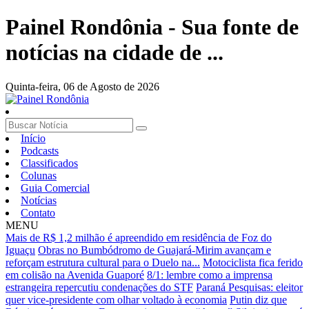
Painel Rondônia - Sua fonte de
notícias na cidade de ...
Quinta-feira,
06 de Agosto de 2026
Início
Podcasts
Classificados
Colunas
Guia Comercial
Notícias
Contato
MENU
Mais de R$ 1,2 milhão é apreendido em residência de Foz do
Iguaçu
Obras no Bumbódromo de Guajará-Mirim avançam e
reforçam estrutura cultural para o Duelo na...
Motociclista fica ferido
em colisão na Avenida Guaporé
8/1: lembre como a imprensa
estrangeira repercutiu condenações do STF
Paraná Pesquisas: eleitor
quer vice-presidente com olhar voltado à economia
Putin diz que