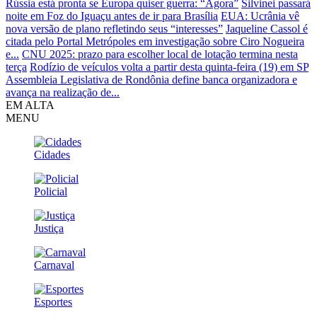
Rússia está pronta se Europa quiser guerra: “Agora”
Silvinei passará
noite em Foz do Iguaçu antes de ir para Brasília
EUA: Ucrânia vê
nova versão de plano refletindo seus “interesses”
Jaqueline Cassol é
citada pelo Portal Metrópoles em investigação sobre Ciro Nogueira
e...
CNU 2025: prazo para escolher local de lotação termina nesta
terça
Rodízio de veículos volta a partir desta quinta-feira (19) em SP
Assembleia Legislativa de Rondônia define banca organizadora e
avança na realização de...
EM ALTA
MENU
Cidades
Policial
Justiça
Carnaval
Esportes