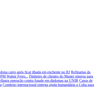
ona carro após ficar ilhada em enchente no RJ
Refinarias da
PM Walnir Ferro...
Dinheiro de clientes do Master migrou para
deflagra operação contra fraude em diplomas na UNIR
Casos de
ia
Comboio internacional entrega ajuda humanitária a Cuba para