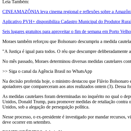
Leia Também:
CINEAMAZÔNIA leva cinema regional e reflexões sobre a Amazônia 
Aplicativo PVH+ disponibiliza Cadastro Municipal do Produtor Rural
Seis lugares gratuitos para aproveitar o fim de semana em Porto Velho
Moraes também reforçou que Bolsonaro descumpriu a medida cautelar 
"A Justiça é igual para todos. O réu que descumpre deliberadamente a
No mês passado, Moraes determinou diversas medidas cautelares contra B
>> Siga o canal da Agência Brasil no WhatsApp
Na decisão proferida hoje, o ministro destacou que Flávio Bolsonaro 
apoiadores que compareceram aos atos realizados ontem (3). Dessa f
As medidas cautelares foram determinadas no inquérito no qual o depu
Unidos, Donald Trump, para promover medidas de retaliação contra o
Unidos, sob a alegação de perseguição política.
Nesse processo, o ex-presidente é investigado por mandar recursos, v
deve ocorrer em setembro.