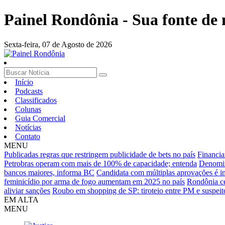
Painel Rondônia - Sua fonte de n
Sexta-feira,
07 de Agosto de 2026
Início
Podcasts
Classificados
Colunas
Guia Comercial
Notícias
Contato
MENU
Publicadas regras que restringem publicidade de bets no país
Financia
Petrobras operam com mais de 100% de capacidade; entenda
Denomin
bancos maiores, informa BC
Candidata com múltiplas aprovações é in
feminicídio por arma de fogo aumentam em 2025 no país
Rondônia ce
aliviar sanções
Roubo em shopping de SP: tiroteio entre PM e suspeit
EM ALTA
MENU