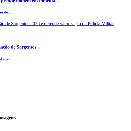
 prende homem em Pimenta...
o do...
ção de Sargentos...
vil,...
ensagens.