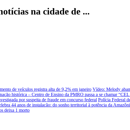
otícias na cidade de ...
mento de veículos registra alta de 9,2% em janeiro
Vídeo: Melody aband
ação histórica – Centro de Ensino da PMRO passa a se chamar “CEL 
vestigada por suspeita de fraude em concurso federal
Polícia Federal 
lebra 44 anos de instalação: do sonho territorial à potência da Amazôn
os deixa 1 morto