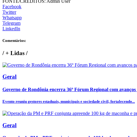
FONTE/CRÉDITOS:
Admin User
Facebook
Twitter
Whatsapp
Telegram
LinkedIn
Comentários:
/
+ Lidas
/
Geral
Governo de Rondônia encerra 36º Fórum Regional com avanços p
Evento reuniu gestores estaduais, municipais e sociedade civil, fortalecendo...
Geral