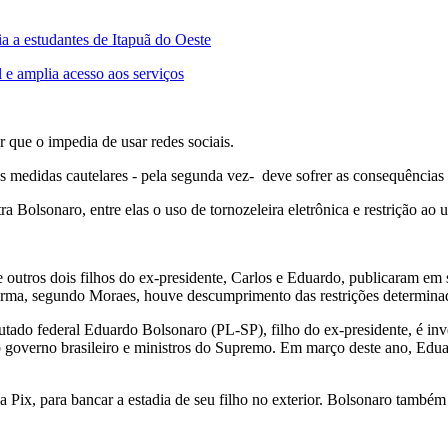
a estudantes de Itapuã do Oeste
 e amplia acesso aos serviços
que o impedia de usar redes sociais.
s medidas cautelares - pela segunda vez- deve sofrer as consequências 
olsonaro, entre elas o uso de tornozeleira eletrônica e restrição ao uso
e outros dois filhos do ex-presidente, Carlos e Eduardo, publicaram em
orma, segundo Moraes, houve descumprimento das restrições determinad
tado federal Eduardo Bolsonaro (PL-SP), filho do ex-presidente, é inv
 governo brasileiro e ministros do Supremo. Em março deste ano, Edua
ia Pix, para bancar a estadia de seu filho no exterior. Bolsonaro tamb