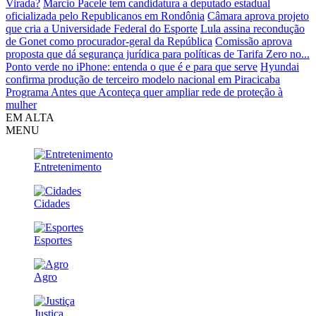
Virada?
Marcio Pacele tem candidatura a deputado estadual
oficializada pelo Republicanos em Rondônia
Câmara aprova projeto
que cria a Universidade Federal do Esporte
Lula assina recondução
de Gonet como procurador-geral da República
Comissão aprova
proposta que dá segurança jurídica para políticas de Tarifa Zero no...
Ponto verde no iPhone: entenda o que é e para que serve
Hyundai
confirma produção de terceiro modelo nacional em Piracicaba
Programa Antes que Aconteça quer ampliar rede de proteção à
mulher
EM ALTA
MENU
Entretenimento
Cidades
Esportes
Agro
Justiça