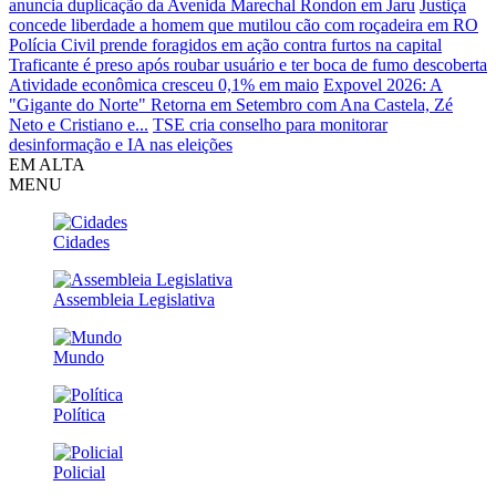
anuncia duplicação da Avenida Marechal Rondon em Jaru
Justiça
concede liberdade a homem que mutilou cão com roçadeira em RO
Polícia Civil prende foragidos em ação contra furtos na capital
Traficante é preso após roubar usuário e ter boca de fumo descoberta
Atividade econômica cresceu 0,1% em maio
Expovel 2026: A
"Gigante do Norte" Retorna em Setembro com Ana Castela, Zé
Neto e Cristiano e...
TSE cria conselho para monitorar
desinformação e IA nas eleições
EM ALTA
MENU
Cidades
Assembleia Legislativa
Mundo
Política
Policial