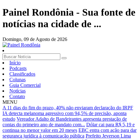
Painel Rondônia - Sua fonte de
notícias na cidade de ...
Domingo,
09 de Agosto de 2026
Início
Podcasts
Classificados
Colunas
Guia Comercial
Notícias
Contato
MENU
A 11 dias do fim do prazo, 40% não enviaram declaração do IRPF
IA detecta melanoma agressivo com 94,5% de precisão, aponta
estudo
Vereador Adalto de Bandeirantes apresenta prestação de
contas do primeiro ano de mandato com...
Dólar cai para R$ 5,19 e
continua no menor valor em 20 meses
EBC entra com ação para dar
segurança jurídica à comunicação pública
Prefeito Jeverson Lima