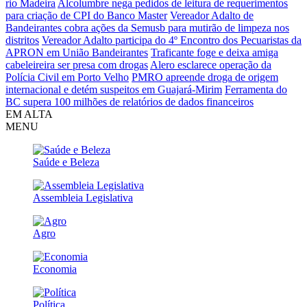
rio Madeira
Alcolumbre nega pedidos de leitura de requerimentos
para criação de CPI do Banco Master
Vereador Adalto de
Bandeirantes cobra ações da Semusb para mutirão de limpeza nos
distritos
Vereador Adalto participa do 4º Encontro dos Pecuaristas da
APRON em União Bandeirantes
Traficante foge e deixa amiga
cabeleireira ser presa com drogas
Alero esclarece operação da
Polícia Civil em Porto Velho
PMRO apreende droga de origem
internacional e detém suspeitos em Guajará-Mirim
Ferramenta do
BC supera 100 milhões de relatórios de dados financeiros
EM ALTA
MENU
Saúde e Beleza
Assembleia Legislativa
Agro
Economia
Política