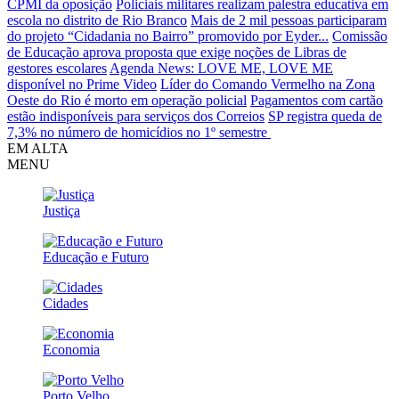
CPMI da oposição
Policiais militares realizam palestra educativa em
escola no distrito de Rio Branco
Mais de 2 mil pessoas participaram
do projeto “Cidadania no Bairro” promovido por Eyder...
Comissão
de Educação aprova proposta que exige noções de Libras de
gestores escolares
Agenda News: LOVE ME, LOVE ME
disponível no Prime Video
Líder do Comando Vermelho na Zona
Oeste do Rio é morto em operação policial
Pagamentos com cartão
estão indisponíveis para serviços dos Correios
SP registra queda de
7,3% no número de homicídios no 1º semestre
EM ALTA
MENU
Justiça
Educação e Futuro
Cidades
Economia
Porto Velho