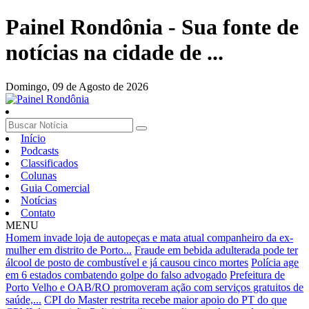
Painel Rondônia - Sua fonte de
notícias na cidade de ...
Domingo,
09 de Agosto de 2026
Início
Podcasts
Classificados
Colunas
Guia Comercial
Notícias
Contato
MENU
Homem invade loja de autopeças e mata atual companheiro da ex-
mulher em distrito de Porto...
Fraude em bebida adulterada pode ter
álcool de posto de combustível e já causou cinco mortes
Polícia age
em 6 estados combatendo golpe do falso advogado
Prefeitura de
Porto Velho e OAB/RO promoveram ação com serviços gratuitos de
saúde,...
CPI do Master restrita recebe maior apoio do PT do que