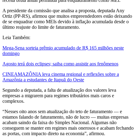
receita bruta anual permitida para enquadramento como MEI.
A presidente da comissão que analisa a proposta, deputada Any
Ortiz (PP-RS), afirmou que muitos empreendedores estão deixando
de se enquadrar como MEIs devido à inflação acumulada desde o
último reajuste do limite de faturamento.
Leia Também:
Mega-Sena sorteia prêmio acumulado de R$ 165 milhões neste
domingo
Agosto terá dois eclipses; saiba como assistir aos fenômenos
CINEAMAZÔNIA leva cinema regional e reflexões sobre a
Amazônia a estudantes de Itapuã do Oeste
Segundo a deputada, a falta de atualização dos valores leva
empresas a migrarem para regimes tributários mais caros e
complexos.
“Nesses oito anos sem atualização do teto de faturamento — e
estamos falando de faturamento, não de lucro — muitas empresas
acabam saindo da faixa do Simples Nacional. Algumas não
conseguem se manter em regimes mais onerosos e acabam fechando
as portas, com impacto direto na economia”, afirmou.