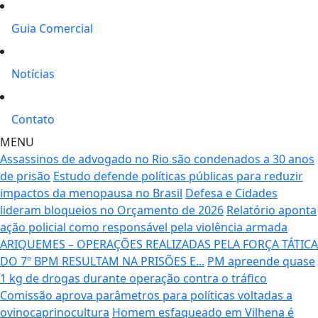
Guia Comercial
Notícias
Contato
MENU
Assassinos de advogado no Rio são condenados a 30 anos
de prisão
Estudo defende políticas públicas para reduzir
impactos da menopausa no Brasil
Defesa e Cidades
lideram bloqueios no Orçamento de 2026
Relatório aponta
ação policial como responsável pela violência armada
ARIQUEMES – OPERAÇÕES REALIZADAS PELA FORÇA TÁTICA
DO 7º BPM RESULTAM NA PRISÕES E...
PM apreende quase
1 kg de drogas durante operação contra o tráfico
Comissão aprova parâmetros para políticas voltadas a
ovinocaprinocultura
Homem esfaqueado em Vilhena é