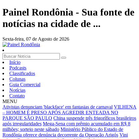
Painel Rondônia - Sua fonte de
notícias na cidade de ...
Sexta-feira,
07 de Agosto de 2026
Início
Podcasts
Classificados
Colunas
Guia Comercial
Notícias
Contato
MENU
Ativistas denunciam 'blackface' em fantasias de carnaval
VILHENA
– HOMEM É PRESO APÓS AGREDIR ENTEADA NO
PARQUE SÃO PAULO
China suspende três frigoríficos brasileiros
após irregularidades
Mega-Sena com prêmio acumulado em R$ 8
milhões; sorteio neste sábado
Ministério Público do Estado de
Rondônia oferece denúncia decorrente da Operação Arigós
Vini