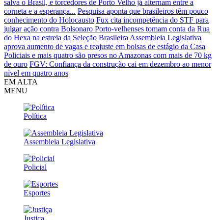
salva o Brasil, e torcedores de Porto Velho já alternam entre a
corneta e a esperança...
Pesquisa aponta que brasileiros têm pouco
conhecimento do Holocausto
Fux cita incompetência do STF para
julgar ação contra Bolsonaro
Porto-velhenses tomam conta da Rua
do Hexa na estreia da Seleção Brasileira
Assembleia Legislativa
aprova aumento de vagas e reajuste em bolsas de estágio da Casa
Policiais e mais quatro são presos no Amazonas com mais de 70 kg
de ouro
FGV: Confiança da construção cai em dezembro ao menor
nível em quatro anos
EM ALTA
MENU
Política
Assembleia Legislativa
Policial
Esportes
Justiça