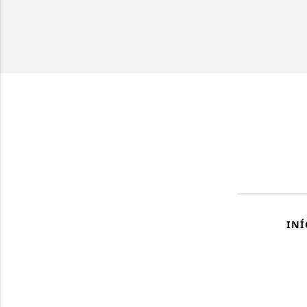
INÍ
Termos de Uso e Privacidade
Esse site utiliza cookies para melhorar sua