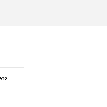
ATO
ntendemos que você
PROSSEGUIR