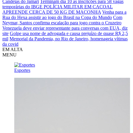
Candeias do Jamari
Terminam dia 10 as inscrições para 58 vagas
temporárias do IBGE
POLÍCIA MILITAR EM CACOAL
APREENDE CERCA DE 50 KG DE MACONHA
Venha para a
Rua do Hexa assistir ao jogo do Brasil na Copa do Mundo
Com
Neymar, Santos confirma escalação para jogo contra o Cruzeiro
Venezuela deve enviar representante para conversas com EUA, diz
site
Golpe usa nome de advogada e causa prejuízo de quase R$ 2,5
mil
Memorial da Pandemia, no Rio de Janeiro, homenageia vítimas
da covid
EM ALTA
MENU
Esportes