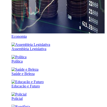
Economia
Assembleia Legislativa
Política
Saúde e Beleza
Educação e Futuro
Policial