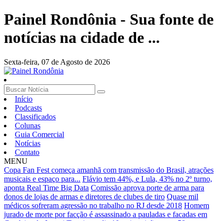
Painel Rondônia - Sua fonte de
notícias na cidade de ...
Sexta-feira,
07 de Agosto de 2026
Início
Podcasts
Classificados
Colunas
Guia Comercial
Notícias
Contato
MENU
Copa Fan Fest começa amanhã com transmissão do Brasil, atrações
musicais e espaço para...
Flávio tem 44%, e Lula, 43% no 2º turno,
aponta Real Time Big Data
Comissão aprova porte de arma para
donos de lojas de armas e diretores de clubes de tiro
Quase mil
médicos sofreram agressão no trabalho no RJ desde 2018
Homem
jurado de morte por facção é assassinado a pauladas e facadas em