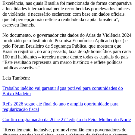
Excelência, nas quais Brasília foi mencionada de forma comparativa
a localidades internacionalmente reconhecidas por elevados índices
de violência, é necessário esclarecer, com base em dados oficiais,
que tal percepção não reflete a realidade da capital brasileira”,
escreveu Ibaneis.
No documento, o governador cita dados do Atlas da Violência 2024,
produzido pelo Instituto de Pesquisa Econômica Aplicada (Ipea) e
pelo Fórum Brasileiro de Segurança Pública, que mostram que
Brasília registrou, no ano passado, taxa de 6,9 homicídios para cada
100 mil habitantes – terceira menor dentre todas as capitais do país.
“Este resultado representa um marco histórico e reflete políticas
públicas assertivas”.
Leia Também:
Trabalho inédito vai garantir água potável para comunidades do
Baixo Madeira
Refis 2026 segue até final do ano e amplia oportunidade para
regularização fiscal
Confira programação da 26° e 27° edição da Feira Mulher do Norte
“Recentemente, inclusive, promovi reunião com governadores de