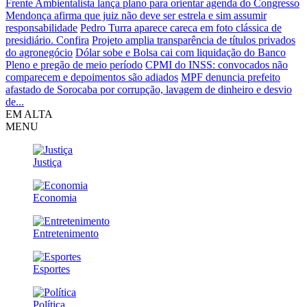
Frente Ambientalista lança plano para orientar agenda do Congresso
Mendonça afirma que juiz não deve ser estrela e sim assumir
responsabilidade
Pedro Turra aparece careca em foto clássica de
presidiário. Confira
Projeto amplia transparência de títulos privados
do agronegócio
Dólar sobe e Bolsa cai com liquidação do Banco
Pleno e pregão de meio período
CPMI do INSS: convocados não
comparecem e depoimentos são adiados
MPF denuncia prefeito
afastado de Sorocaba por corrupção, lavagem de dinheiro e desvio
de...
EM ALTA
MENU
Justiça
Economia
Entretenimento
Esportes
Política