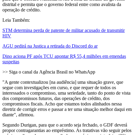
distrital e permita que o governo federal entre como avalista da
operação de crédito.
Leia Também:
STM determina perda de patente de militar acusado de transmitir
HIV
AGU pedirá na Justiça a retirada do Discord do ar
Dino aciona PF após TCU apontar R$ 55,4 milhões em emendas
suspeitas
>> Siga o canal da Agência Brasil no WhatsApp
"A gente contextualizou [na audiência] uma situação grave, que
segue com investigações em curso, e que requer de todos os
interessados o compromisso, uma seriedade, tanto do ponto de vista
dos compromissos futuros, das operações de crédito, dos
compromissos fiscais. Acho que estamos todos alinhados nessa
diretriz de corrigir erros e passar a ter uma situação melhor daqui em
diante", afirmou.
Segundo Durigan, para que o acordo seja fechado, o GDF deverá
propor contragarantias ao empréstimo. As tratativas vão seguir pelos