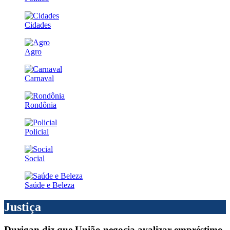
Cidades
Agro
Carnaval
Rondônia
Policial
Social
Saúde e Beleza
Justiça
Durigan diz que União negocia avalizar empréstimo