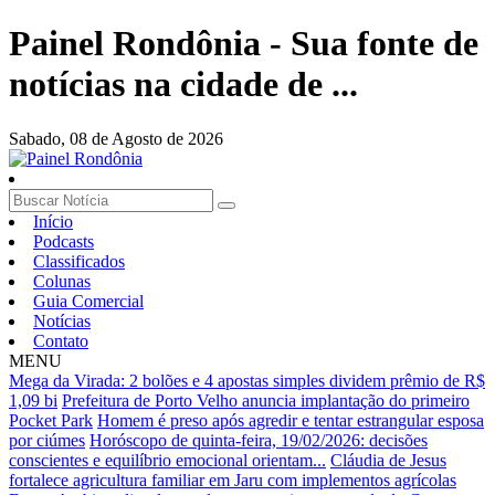
Painel Rondônia - Sua fonte de
notícias na cidade de ...
Sabado,
08 de Agosto de 2026
Início
Podcasts
Classificados
Colunas
Guia Comercial
Notícias
Contato
MENU
Mega da Virada: 2 bolões e 4 apostas simples dividem prêmio de R$
1,09 bi
Prefeitura de Porto Velho anuncia implantação do primeiro
Pocket Park
Homem é preso após agredir e tentar estrangular esposa
por ciúmes
Horóscopo de quinta-feira, 19/02/2026: decisões
conscientes e equilíbrio emocional orientam...
Cláudia de Jesus
fortalece agricultura familiar em Jaru com implementos agrícolas