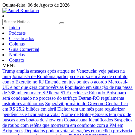
Quinta-feira,
06 de Agosto de 2026
Início
Podcasts
Classificados
Colunas
Guia Comercial
Notícias
Contato
MENU
Trump amplia ameaças após ataque na Venezuela; veja países na
mira
Jornalista de Rondônia participa de curso em área de conflito
com o Exército no RJ
Entenda em três pontos o acordo Mercosul-
UE e por que gera controvérsias
População em situação de rua passa
de 388 mil em maio; SP lidera
STF decide se Eduardo Bolsonaro
será condenado no processo do tarifaço
Detran-RO regulamenta
instrutores autônomos
Superávit primário do Governo Central fica
em R$ 25,2 bilhões em abril
Eleitor tem um mês para regularizar
pendências e ficar apto a votar
Nome de Britney Spears tem pico de
buscas após boatos de show em Copacabana
Identificados Suspeitos
de roubo com reféns que morreram em confronto com a PM em
Ariquemes
Deputados podem votar alterações em medida provisória