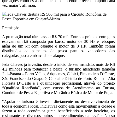
que ações como essa continuem acontecendo e recebam apoio cada
vez maior”, afirmou.
Premiação
A premiação total ultrapassou R$ 70 mil. Entre os prêmios entregues
estavam um kit composto por barco, motor de 30 HP e reboque,
além de um kit com caiaque e motor de 3 HP. Também foram
distribuídos equipamentos de pesca para os vencedores das
categorias pesca embarcada e caiaque.
Ieda Chaves já investiu, desde o início de seu mandato, mais de R$
4,2 milhões para fortalecer a pesca, o turismo atendendo também
Jaci-Paraná – Porto Velho, Ariquemes, Cabixi, Pimenteiras D’Oeste,
São Francisco do Guaporé, Cacoal e Distrito de Porto Rolim – Alta
Floresta D’Oeste e a qualificação profissional, através do projeto
“Qualifica Rondônia”, com cursos de Atendimento ao Turista,
Condutor de Pesca Esportiva e Mecânica Básica de Motor de Popa.
“Apoiar o turismo é investir diretamente no desenvolvimento de
toda a economia local. Iniciativas como esta movimentam a cidade e
fazem a roda econômica girar, beneficiando a rede hoteleira, os
restaurantes e diversos outros empreendimentos da região. Nosso