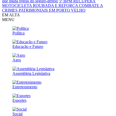
que muda regras do seguro-defeso
5º BPM RECUPERA
MOTOCICLETA ROUBADA E REFORÇA COMBATE A
CRIMES PATRIMONIAIS EM PORTO VELHO
EM ALTA
MENU
Política
Educação e Futuro
Agro
Assembleia Legislativa
Entretenimento
Esportes
Social