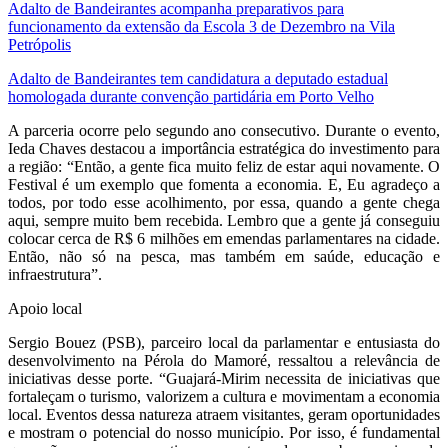
Adalto de Bandeirantes acompanha preparativos para
funcionamento da extensão da Escola 3 de Dezembro na Vila
Petrópolis
Adalto de Bandeirantes tem candidatura a deputado estadual
homologada durante convenção partidária em Porto Velho
A parceria ocorre pelo segundo ano consecutivo. Durante o evento,
Ieda Chaves destacou a importância estratégica do investimento para
a região: “Então, a gente fica muito feliz de estar aqui novamente. O
Festival é um exemplo que fomenta a economia. E, Eu agradeço a
todos, por todo esse acolhimento, por essa, quando a gente chega
aqui, sempre muito bem recebida. Lembro que a gente já conseguiu
colocar cerca de R$ 6 milhões em emendas parlamentares na cidade.
Então, não só na pesca, mas também em saúde, educação e
infraestrutura”.
Apoio local
Sergio Bouez (PSB), parceiro local da parlamentar e entusiasta do
desenvolvimento na Pérola do Mamoré, ressaltou a relevância de
iniciativas desse porte. “Guajará-Mirim necessita de iniciativas que
fortaleçam o turismo, valorizem a cultura e movimentam a economia
local. Eventos dessa natureza atraem visitantes, geram oportunidades
e mostram o potencial do nosso município. Por isso, é fundamental