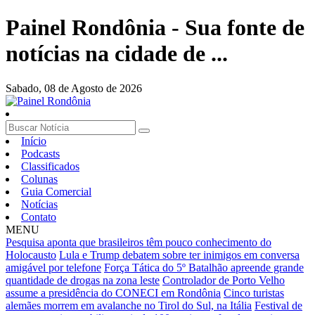
Painel Rondônia - Sua fonte de
notícias na cidade de ...
Sabado,
08 de Agosto de 2026
Início
Podcasts
Classificados
Colunas
Guia Comercial
Notícias
Contato
MENU
Pesquisa aponta que brasileiros têm pouco conhecimento do
Holocausto
Lula e Trump debatem sobre ter inimigos em conversa
amigável por telefone
Força Tática do 5º Batalhão apreende grande
quantidade de drogas na zona leste
Controlador de Porto Velho
assume a presidência do CONECI em Rondônia
Cinco turistas
alemães morrem em avalanche no Tirol do Sul, na Itália
Festival de