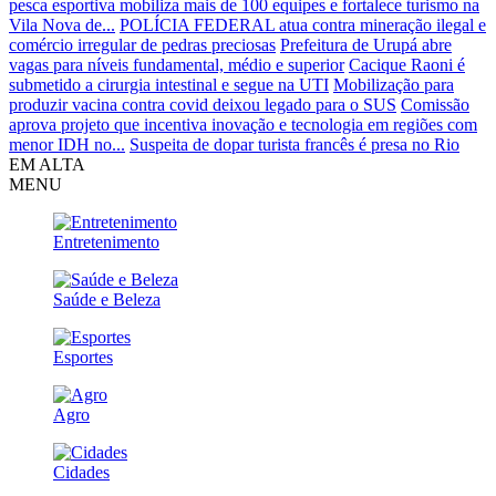
pesca esportiva mobiliza mais de 100 equipes e fortalece turismo na
Vila Nova de...
POLÍCIA FEDERAL atua contra mineração ilegal e
comércio irregular de pedras preciosas
Prefeitura de Urupá abre
vagas para níveis fundamental, médio e superior
Cacique Raoni é
submetido a cirurgia intestinal e segue na UTI
Mobilização para
produzir vacina contra covid deixou legado para o SUS
Comissão
aprova projeto que incentiva inovação e tecnologia em regiões com
menor IDH no...
Suspeita de dopar turista francês é presa no Rio
EM ALTA
MENU
Entretenimento
Saúde e Beleza
Esportes
Agro
Cidades