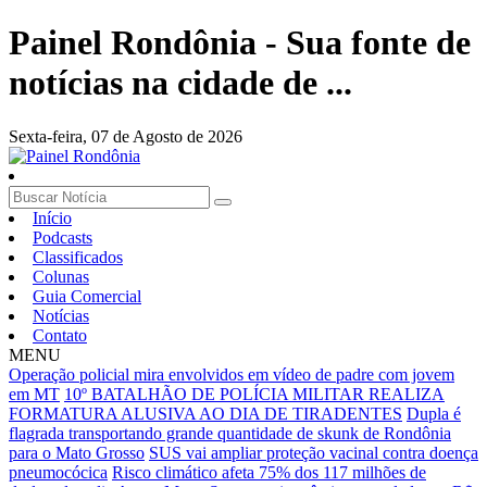
Painel Rondônia - Sua fonte de
notícias na cidade de ...
Sexta-feira,
07 de Agosto de 2026
Início
Podcasts
Classificados
Colunas
Guia Comercial
Notícias
Contato
MENU
Operação policial mira envolvidos em vídeo de padre com jovem
em MT
10º BATALHÃO DE POLÍCIA MILITAR REALIZA
FORMATURA ALUSIVA AO DIA DE TIRADENTES
Dupla é
flagrada transportando grande quantidade de skunk de Rondônia
para o Mato Grosso
SUS vai ampliar proteção vacinal contra doença
pneumocócica
Risco climático afeta 75% dos 117 milhões de