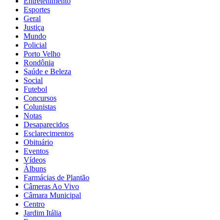
Entretenimento
Esportes
Geral
Justiça
Mundo
Policial
Porto Velho
Rondônia
Saúde e Beleza
Social
Futebol
Concursos
Colunistas
Notas
Desaparecidos
Esclarecimentos
Obituário
Eventos
Vídeos
Álbuns
Farmácias de Plantão
Câmeras Ao Vivo
Câmara Municipal
Centro
Jardim Itália