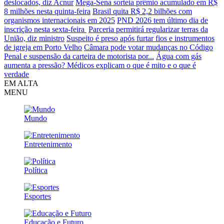
deslocados, diz Acnur
Mega-Sena sorteia prêmio acumulado em R$
8 milhões nesta quinta-feira
Brasil quita R$ 2,2 bilhões com
organismos internacionais em 2025
PND 2026 tem último dia de
inscrição nesta sexta-feira
Parceria permitirá regularizar terras da
União, diz ministro
Suspeito é preso após furtar fios e instrumentos
de igreja em Porto Velho
Câmara pode votar mudanças no Código
Penal e suspensão da carteira de motorista por...
Água com gás
aumenta a pressão? Médicos explicam o que é mito e o que é
verdade
EM ALTA
MENU
Mundo
Entretenimento
Política
Esportes
Educação e Futuro