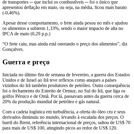
de transportes ─ que inclui os combustíveis ─ foi o único que
apresentou deflação em maio, ou seja, na média, ficou mais barato
(-0,46%).
Apesar desse comportamento, o frete ainda pesou no mês e ajudou
os alimentos a subirem 1,33%, sendo o maior impacto de alta no
IPCA de maio (0,29 p.p.)
“O frete caiu, mas ainda está onerando o preço dos alimentos”, diz
Gonçalves.
Guerra e preço
Iniciada no último fim de semana de fevereiro, a guerra dos Estados
Unidos e de Israel ao Irã teve reflexos como ataques a países
vizinhos do Irã também produtores de petróleo. Outra consequência
foi o fechamento do Estreito de Ormuz, no Sul do Irã, que liga os
golfos Pérsico e de Omã. Por lá, passavam antes da guerra cerca de
20% da produção mundial de petróleo e gás natural.
Com a cadeia logística em turbulência, a oferta do óleo cru e seus
derivados diminuiu no mundo, levando à escalada dos preços. O
barril do Brent, referência internacional de preços, saltou de US$ 70
para mais de US$ 100, atingindo picos ao redor de US$ 120.