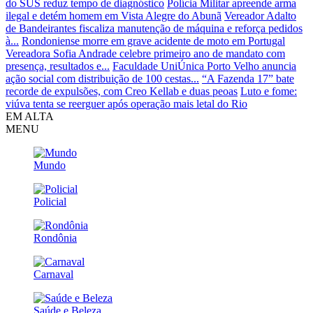
do SUS reduz tempo de diagnóstico
Polícia Militar apreende arma
ilegal e detém homem em Vista Alegre do Abunã
Vereador Adalto
de Bandeirantes fiscaliza manutenção de máquina e reforça pedidos
à...
Rondoniense morre em grave acidente de moto em Portugal
Vereadora Sofia Andrade celebre primeiro ano de mandato com
presença, resultados e...
Faculdade UniÚnica Porto Velho anuncia
ação social com distribuição de 100 cestas...
“A Fazenda 17” bate
recorde de expulsões, com Creo Kellab e duas peoas
Luto e fome:
viúva tenta se reerguer após operação mais letal do Rio
EM ALTA
MENU
Mundo
Policial
Rondônia
Carnaval
Saúde e Beleza