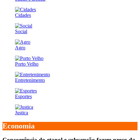
Cidades
Social
Agro
Porto Velho
Entretenimento
Esportes
Justiça
Economia
Concorrência do etanol e subvenção fazem preço da