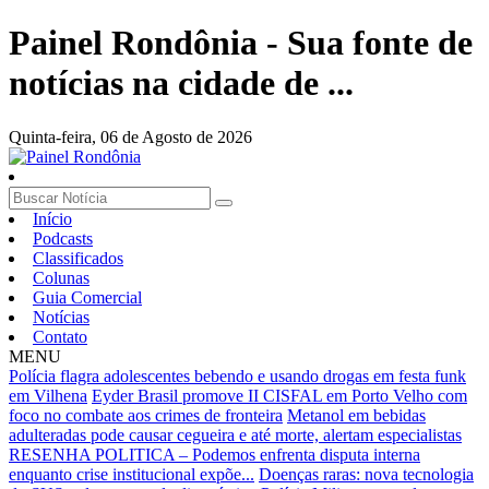
Painel Rondônia - Sua fonte de
notícias na cidade de ...
Quinta-feira,
06 de Agosto de 2026
Início
Podcasts
Classificados
Colunas
Guia Comercial
Notícias
Contato
MENU
Polícia flagra adolescentes bebendo e usando drogas em festa funk
em Vilhena
Eyder Brasil promove II CISFAL em Porto Velho com
foco no combate aos crimes de fronteira
Metanol em bebidas
adulteradas pode causar cegueira e até morte, alertam especialistas
RESENHA POLITICA – Podemos enfrenta disputa interna
enquanto crise institucional expõe...
Doenças raras: nova tecnologia