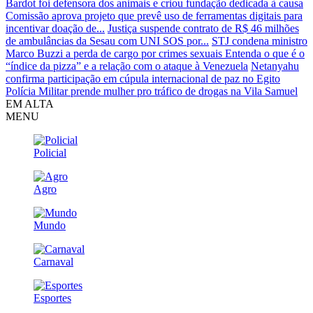
Bardot foi defensora dos animais e criou fundação dedicada à causa
Comissão aprova projeto que prevê uso de ferramentas digitais para
incentivar doação de...
Justiça suspende contrato de R$ 46 milhões
de ambulâncias da Sesau com UNI SOS por...
STJ condena ministro
Marco Buzzi a perda de cargo por crimes sexuais
Entenda o que é o
“índice da pizza” e a relação com o ataque à Venezuela
Netanyahu
confirma participação em cúpula internacional de paz no Egito
Polícia Militar prende mulher pro tráfico de drogas na Vila Samuel
EM ALTA
MENU
Policial
Agro
Mundo
Carnaval
Esportes