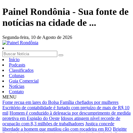
Painel Rondônia - Sua fonte de
notícias na cidade de ...
Segunda-feira,
10 de Agosto de 2026
Início
Podcasts
Classificados
Colunas
Guia Comercial
Notícias
Contato
MENU
Fome recua em lares do Bolsa Família chefiados por mulheres
Escritório de contabilidade é furtado com prejuízo de mais de R$ 10
mil
Homem é conduzido à delegacia por descumprimento de medida
protetiva em Espigão do Oeste
Idosos atingem nível recorde de
ocupação com 8,3 milhões de trabalhadores
Justiça concede
liberdade a homem que mutilou cão com roçadeira em RO
Brigitte