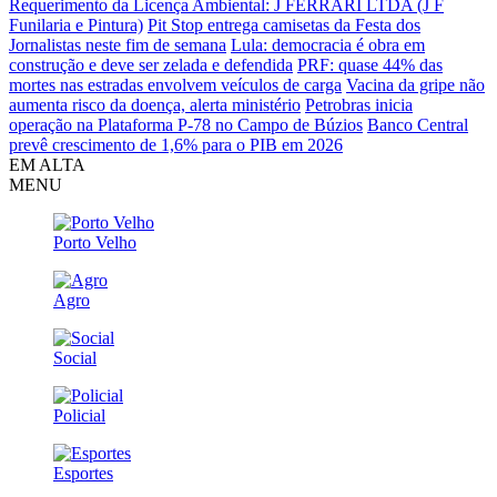
Requerimento da Licença Ambiental: J FERRARI LTDA (J F
Funilaria e Pintura)
Pit Stop entrega camisetas da Festa dos
Jornalistas neste fim de semana
Lula: democracia é obra em
construção e deve ser zelada e defendida
PRF: quase 44% das
mortes nas estradas envolvem veículos de carga
Vacina da gripe não
aumenta risco da doença, alerta ministério
Petrobras inicia
operação na Plataforma P-78 no Campo de Búzios
Banco Central
prevê crescimento de 1,6% para o PIB em 2026
EM ALTA
MENU
Porto Velho
Agro
Social
Policial
Esportes