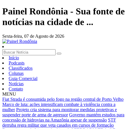
Painel Rondônia - Sua fonte de
notícias na cidade de ...
Sexta-feira,
07 de Agosto de 2026
Início
Podcasts
Classificados
Colunas
Guia Comercial
Notícias
Contato
MENU
Fiat Strada é consumida pelo fogo na região central de Porto Velho
Março de luta: ações intensificam combate à violência contra a
mulher
Projeto cria sistema para monitorar medidas protetivas e
suspender porte de arma de agressor
Governo mantém estudos para
concessão de hidrovias na Amazônia apesar de suspensão
STF
derruba regra militar que veta casados em cursos de formação