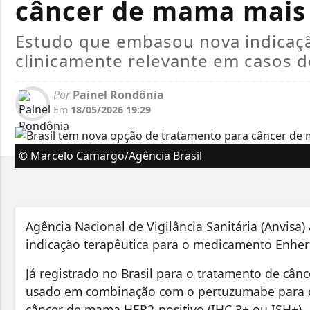
câncer de mama mais 
Estudo que embasou nova indicaç
clinicamente relevante em casos d
Por
Painel Rondônia
Em
18/05/2026 19:29
© Marcelo Camargo/Agência Brasil
Agência Nacional de Vigilância Sanitária (Anvisa
indicação terapêutica para o medicamento Enher
Já registrado no Brasil para o tratamento de câ
usado em combinação com o pertuzumabe para o 
câncer de mama HER2‑positivo (IHC 3+ ou ISH+). a