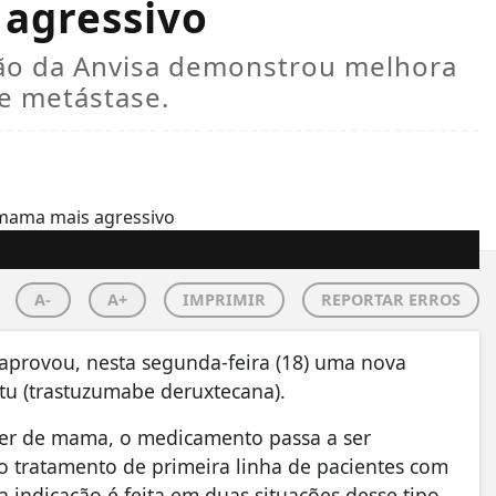
agressivo
ão da Anvisa demonstrou melhora
e metástase.
A-
A+
IMPRIMIR
REPORTAR ERROS
) aprovou, nesta segunda-feira (18) uma nova
tu (trastuzumabe deruxtecana).
ncer de mama, o medicamento passa a ser
tratamento de primeira linha de pacientes com
 indicação é feita em duas situações desse tipo