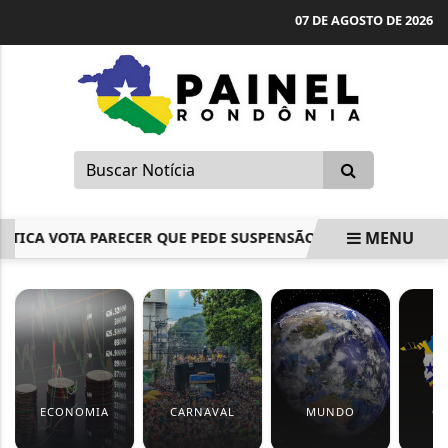
07 DE AGOSTO DE 2026
MENU
ICA VOTA PARECER QUE PEDE SUSPENSÃO DO DEPUTADO MAR
EM ALTA
ECONOMIA
CARNAVAL
MUNDO
CI