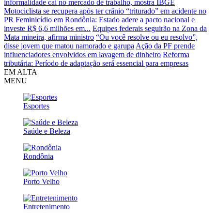
informalidade cai no mercado de trabalho, mostra IBGE
Motociclista se recupera após ter crânio “triturado” em acidente no
PR
Feminicídio em Rondônia: Estado adere a pacto nacional e
investe R$ 6,6 milhões em...
Equipes federais seguirão na Zona da
Mata mineira, afirma ministro
“Ou você resolve ou eu resolvo”,
disse jovem que matou namorado e garupa
Ação da PF prende
influenciadores envolvidos em lavagem de dinheiro
Reforma
tributária: Período de adaptação será essencial para empresas
EM ALTA
MENU
Esportes
Saúde e Beleza
Rondônia
Porto Velho
Entretenimento