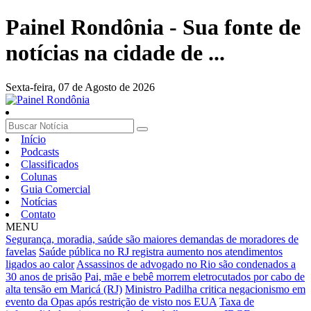
Painel Rondônia - Sua fonte de
notícias na cidade de ...
Sexta-feira,
07 de Agosto de 2026
Início
Podcasts
Classificados
Colunas
Guia Comercial
Notícias
Contato
MENU
Segurança, moradia, saúde são maiores demandas de moradores de
favelas
Saúde pública no RJ registra aumento nos atendimentos
ligados ao calor
Assassinos de advogado no Rio são condenados a
30 anos de prisão
Pai, mãe e bebê morrem eletrocutados por cabo de
alta tensão em Maricá (RJ)
Ministro Padilha critica negacionismo em
evento da Opas após restrição de visto nos EUA
Taxa de