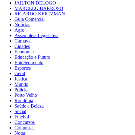
JAILTON DELOGO
MARCELO BARROSO
RICARDO KERTZMAN
Guia Comercial
Notícias
Agro
Assembleia Legislativa
Carnaval
Cidades
Economia
Educação e Futuro
Entretenimento
Esportes
Geral
Justiça
Mundo
Policial
Porto Velho
Rondônia
Saúde e Beleza
Social
Futebol
Concursos
Colunistas
Notas