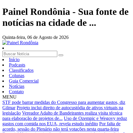
Painel Rondônia - Sua fonte de
notícias na cidade de ...
Quinta-feira,
06 de Agosto de 2026
Início
Podcasts
Classificados
Colunas
Guia Comercial
Notícias
Contato
MENU
STF pode barrar medidas do Congresso para aumentar gastos, diz
Gilmar
Projeto inclui direito de autocustódia de ativos virtuais na
legislação
Vereador Adalto de Bandeirantes realiza visita técnica
para elaboração de projetos de...
Uso de Ozempic e Wegovy reduz
gastos com comida nos EUA, revela estudo inédito
Por falta de
acordo, sessão do Plenário não terá votações nesta quarta-feira