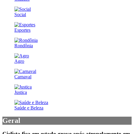
Social
Esportes
Rondônia
Agro
Carnaval
Justiça
Saúde e Beleza
Geral
Ciclista fica em estado grave após atropelamento em