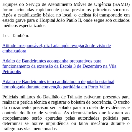
Equipes do Serviço de Atendimento Móvel de Urgência (SAMU)
foram acionadas rapidamente para prestar os primeiros socorros.
Após a estabilização básica no local, o ciclista foi transportado em
estado grave para o Hospital João Paulo II, onde segue sob cuidados
médicos especializados.
Leia Também:
Atitude irresponsável, diz Lula após revogação de visto de
embaixadora
Adalto de Bandeirantes acompanha preparativos para
funcionamento da extensão da Escola 3 de Dezembro na Vila
Petrópolis
Adalto de Bandeirantes tem candidatura a deputado estadual
homologada durante convenção partidária em Porto Velho
Policiais militares do Batalhão de Trânsito estiveram presentes para
realizar a perícia técnica e registrar o boletim de ocorrência. O trecho
do cruzamento precisou ser isolado para a coleta de evidências e
controle do fluxo de veículos. As circunstâncias que levaram ao
atropelamento serão apuradas pelas autoridades policiais para
determinar se houve imprudência ou falha mecânica durante o
tráfego nas vias mencionadas.