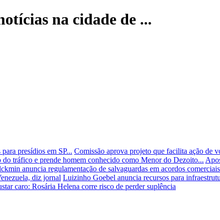
otícias na cidade de ...
para presídios em SP...
Comissão aprova projeto que facilita ação de v
leo do tráfico e prende homem conhecido como Menor do Dezoito...
Apos
ckmin anuncia regulamentação de salvaguardas em acordos comerciais
enezuela, diz jornal
Luizinho Goebel anuncia recursos para infraestrutur
star caro: Rosária Helena corre risco de perder suplência