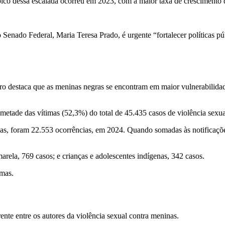
ico dessa escalada ocorreu em 2023, com a maior taxa de crescimento 
enado Federal, Maria Teresa Prado, é urgente “fortalecer políticas púb
destaca que as meninas negras se encontram em maior vulnerabilidade.
metade das vítimas (52,3%) do total de 45.435 casos de violência sexua
das, foram 22.553 ocorrências, em 2024. Quando somadas às notificações 
ela, 769 casos; e crianças e adolescentes indígenas, 342 casos.
imas.
nte entre os autores da violência sexual contra meninas.