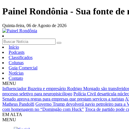
Painel Rondônia - Sua fonte de n
Quinta-feira,
06 de Agosto de 2026
Início
Podcasts
Classificados
Colunas
Guia Comercial
Notícias
Contato
MENU
Influenciador Buzeira e empresário Rodrigo Morgado são transferidos 
processo seletivo para neuropisicólogo
Polícia Civil desarticula núc
Senado aprova regras para empresas que prestam serviços a turistas
Al
Matheus Pandolfi
Governo Trump devolverá navio petroleiro para a V
com homenagem no “Domingão com Huck”
Troca de partido pode cu
EM ALTA
MENU