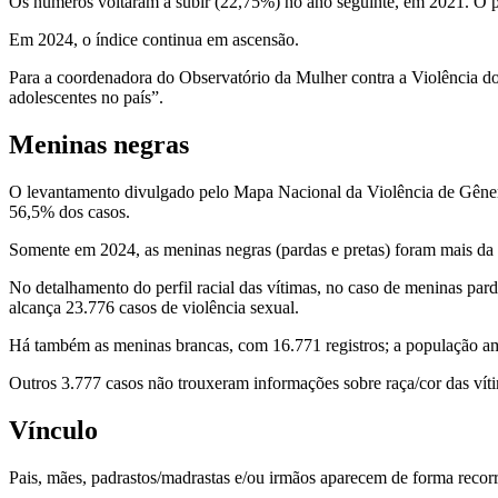
Os números voltaram a subir (22,75%) no ano seguinte, em 2021. O p
Em 2024, o índice continua em ascensão.
Para a coordenadora do Observatório da Mulher contra a Violência do S
adolescentes no país”.
Meninas negras
O levantamento divulgado pelo Mapa Nacional da Violência de Gênero 
56,5% dos casos.
Somente em 2024, as meninas negras (pardas e pretas) foram mais da 
No detalhamento do perfil racial das vítimas, no caso de meninas par
alcança 23.776 casos de violência sexual.
Há também as meninas brancas, com 16.771 registros; a população amar
Outros 3.777 casos não trouxeram informações sobre raça/cor das vít
Vínculo
Pais, mães, padrastos/madrastas e/ou irmãos aparecem de forma recorre