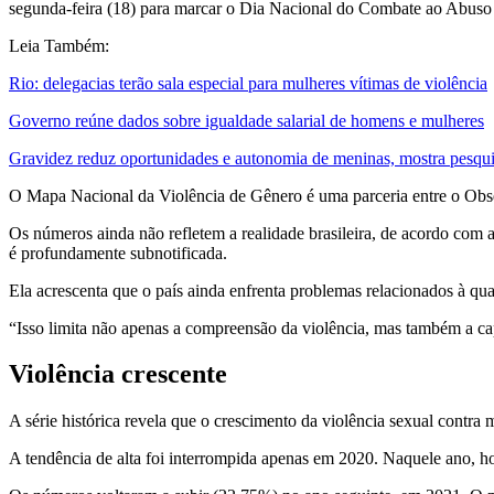
segunda-feira (18) para marcar o Dia Nacional do Combate ao Abuso 
Leia Também:
Rio: delegacias terão sala especial para mulheres vítimas de violência
Governo reúne dados sobre igualdade salarial de homens e mulheres
Gravidez reduz oportunidades e autonomia de meninas, mostra pesqu
O Mapa Nacional da Violência de Gênero é uma parceria entre o Obs
Os números ainda não refletem a realidade brasileira, de acordo com a
é profundamente subnotificada.
Ela acrescenta que o país ainda enfrenta problemas relacionados à qu
“Isso limita não apenas a compreensão da violência, mas também a cap
Violência crescente
A série histórica revela que o crescimento da violência sexual cont
A tendência de alta foi interrompida apenas em 2020. Naquele ano, h