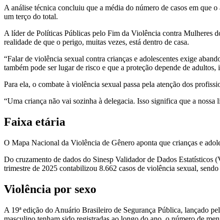
A análise técnica concluiu que a média do número de casos em que o a
um terço do total.
A líder de Políticas Públicas pelo Fim da Violência contra Mulheres do
realidade de que o perigo, muitas vezes, está dentro de casa.
“Falar de violência sexual contra crianças e adolescentes exige aband
também pode ser lugar de risco e que a proteção depende de adultos, i
Para ela, o combate à violência sexual passa pela atenção dos profiss
“Uma criança não vai sozinha à delegacia. Isso significa que a nossa 
Faixa etária
O Mapa Nacional da Violência de Gênero aponta que crianças e adolesc
Do cruzamento de dados do Sinesp Validador de Dados Estatísticos (V
trimestre de 2025 contabilizou 8.662 casos de violência sexual, sendo
Violência por sexo
A 19ª edição do Anuário Brasileiro de Segurança Pública, lançado pel
masculino tenham sido registradas ao longo do ano, o número de meni