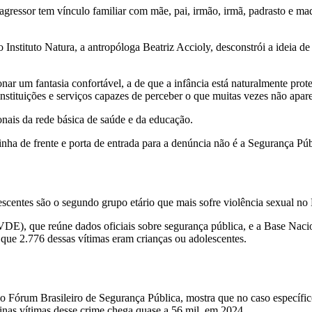
gressor tem vínculo familiar com mãe, pai, irmão, irmã, padrasto e madr
 Instituto Natura, a antropóloga Beatriz Accioly, desconstrói a ideia d
onar um fantasia confortável, a de que a infância está naturalmente pro
nstituições e serviços capazes de perceber o que muitas vezes não apar
ionais da rede básica de saúde e da educação.
linha de frente e porta de entrada para a denúncia não é a Segurança Púb
entes são o segundo grupo etário que mais sofre violência sexual no B
DE), que reúne dados oficiais sobre segurança pública, e a Base Naci
 que 2.776 dessas vítimas eram crianças ou adolescentes.
o Fórum Brasileiro de Segurança Pública, mostra que no caso específic
nas vítimas desse crime chega quase a 56 mil, em 2024.