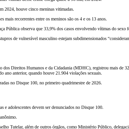
 em 2024, houve cinco meninas vitimadas.
es mais recorrentes entre os meninos são os 4 e os 13 anos.
rança Pública observa que 33,9% dos casos envolvendo vítimas do sexo 
tupros de vulnerável masculino estejam subdimensionados “considerando
 dos Direitos Humanos e da Cidadania (MDHC), registrou mais de 32.74
o ano anterior, quando houve 21.904 violações sexuais.
stradas no Disque 100, no primeiro quadrimestre de 2026.
nças e adolescentes devem ser denunciados no Disque 100.
o anônimo.
ho Tutelar, além de outros órgãos, como Ministério Público, delegacias 