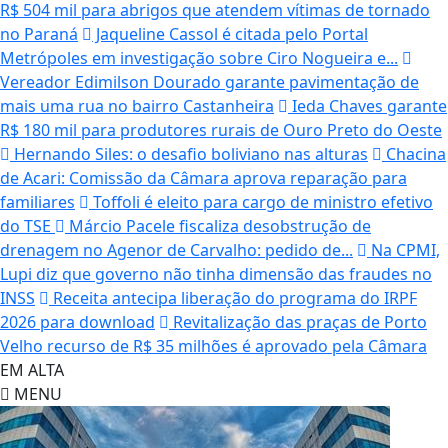
R$ 504 mil para abrigos que atendem vítimas de tornado
no Paraná
Jaqueline Cassol é citada pelo Portal
Metrópoles em investigação sobre Ciro Nogueira e...
Vereador Edimilson Dourado garante pavimentação de
mais uma rua no bairro Castanheira
Ieda Chaves garante
R$ 180 mil para produtores rurais de Ouro Preto do Oeste
Hernando Siles: o desafio boliviano nas alturas
Chacina
de Acari: Comissão da Câmara aprova reparação para
familiares
Toffoli é eleito para cargo de ministro efetivo
do TSE
Márcio Pacele fiscaliza desobstrução de
drenagem no Agenor de Carvalho: pedido de...
Na CPMI,
Lupi diz que governo não tinha dimensão das fraudes no
INSS
Receita antecipa liberação do programa do IRPF
2026 para download
Revitalização das praças de Porto
Velho recurso de R$ 35 milhões é aprovado pela Câmara
EM ALTA
MENU